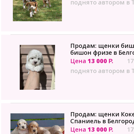
поднято автором в 
Продам: щенки биш
бишон фризе в Белг
Цена
13 000
17
Р.
поднято автором в 
Продам: щенки Коке
Спаниель в Белгоро
Цена
13 000
17
Р.