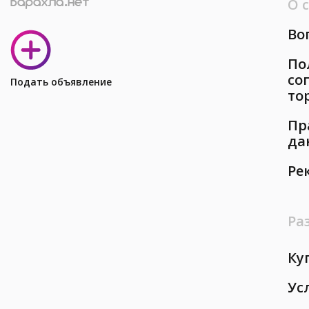
О 
Во
По
со
Подать объявление
то
Пр
да
Ре
Ра
Ку
Ус