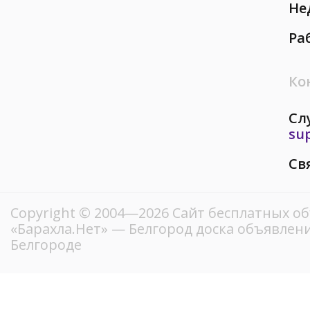
Не
Ра
Ко
Сл
su
Св
Copyright © 2004—2026
Сайт бесплатных о
«Барахла.Нет»
— Белгород доска объявлени
Белгороде