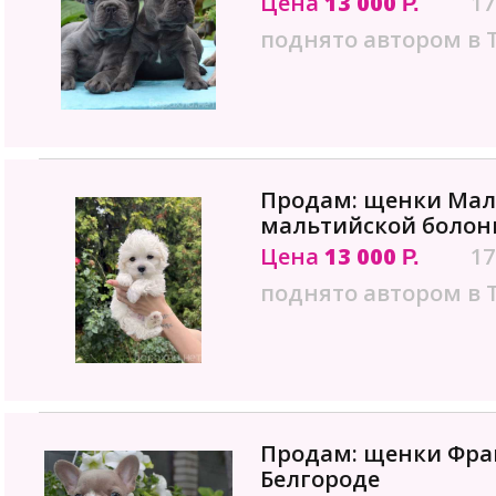
Цена
13 000
17
Р.
поднято автором в 
Продам: щенки Мал
мальтийской болонк
Цена
13 000
17
Р.
поднято автором в 
Продам: щенки Фран
Белгороде