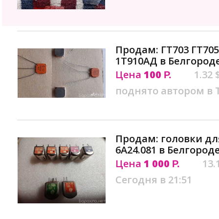
Продам: ГТ703 ГТ705
1Т910АД в Белгород
Цена
100
1.32 
Р.
поднято автором в
Продам: головки д
6А24.081 в Белгород
Цена
1 000
13.
Р.
Сегодня в 21:51