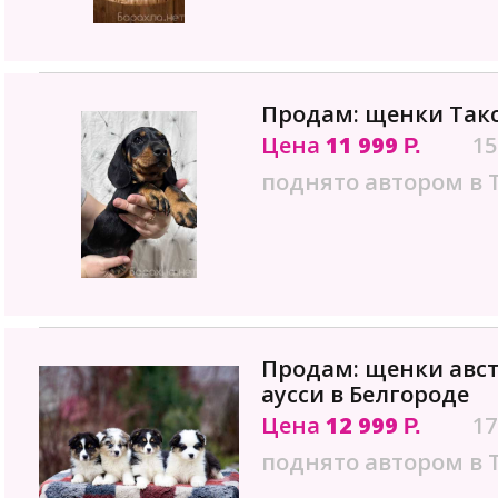
Продам: щенки Так
Цена
11 999
15
Р.
поднято автором в 
Продам: щенки авс
аусси в Белгороде
Цена
12 999
17
Р.
поднято автором в 