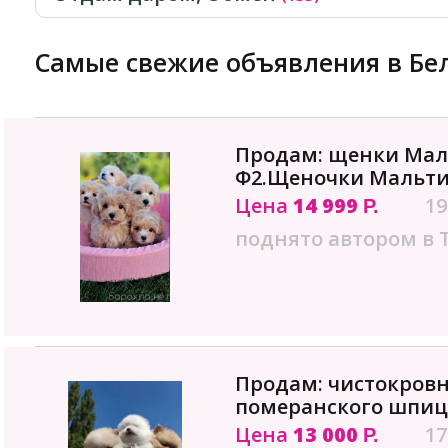
Самые свежие объявления в Бе
Продам: щенки Мал
Ф2.Щеночки Мальти
Цена
14 999
19
Р.
поднято автором в 
Продам: чистокров
померанского шпица
Цена
13 000
17
Р.