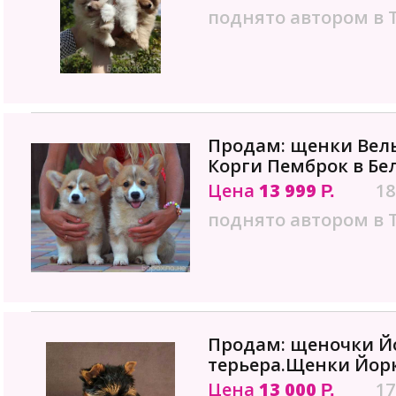
поднято автором в 
Продам: щенки Вел
Корги Пемброк в Бе
Цена
13 999
18
Р.
поднято автором в 
Продам: щеночки Й
терьера.Щенки Йорк
Цена
13 000
17
Р.