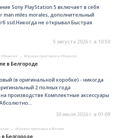
ие Sony PlayStation 5 включает в себя
r man miles morales, дополнительный
гб ssd.Никогда не открывал Быстрая
5 августа 2026 г. в 10:50
в Обнинске
→
Игровые приставки в Обнинске
ame в Белгороде
ый (в оригинальной коробке) - никогда
оригинальный 2 полных года
на производстве Комплектные аксессуары
Абсолютно...
30 июля 2026 г. в 01:09
Москве
→
Игровые приставки в Москве
гр в Белгороде