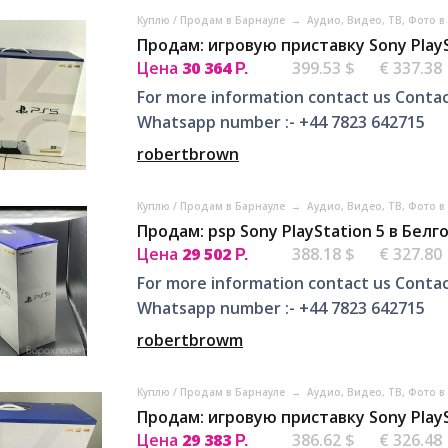
Куплю / Продам в Барнауле
→
Аудио, Видео, ТВ, Фото 
Продам: игровую приставку Sony PlayS
Цена
30 364
399.53 $
€ 337.38
Р.
For more information contact us Contac
Whatsapp number :- +44 7823 642715
robertbrown
Куплю / Продам в Барнауле
→
Аудио, Видео, ТВ, Фото 
Продам: psp Sony PlayStation 5 в Белг
Цена
29 502
388.18 $
€ 327.80
Р.
For more information contact us Contac
Whatsapp number :- +44 7823 642715
robertbrowm
Куплю / Продам в Барнауле
→
Аудио, Видео, ТВ, Фото 
Продам: игровую приставку Sony PlayS
Цена
29 383
386.62 $
€ 326.48
Р.