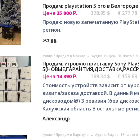
Продам: playstation 5 pro в Белгороде
Цена
25 000
328.95 $
€ 277.78
Р.
Продаю новую запечатанную PlayStati
регион.
sergg
Куплю / Продам в Москве
→
Аудио, Видео, ТВ, Фото в 
Продам: игровую приставку Sony Play
5(НОВЫЕ,ГАРАНТИЯ,ДОСТАВКА,РАССРО
Цена
14 390
189.34 $
€ 159.89
Р.
Стоимость устройств зависит от курс
визита/заказа доставкой. В данный м
дисководом💿) 3 ревизия (без дисков
Калужская область В остальные регио
Александр
Куплю / Продам в Барнауле
→
Аудио, Видео, ТВ, Фото 