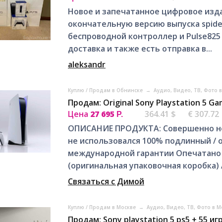
Новое и запечатанное цифровое издан
окончательную версию выпуска spide
беспроводной контроллер и Pulse825 
доставка и также есть отправка в...
aleksandr
Куплю / Продам в Обнинске
→
Аудио, Видео, ТВ, Фото 
Продам: Original Sony Playstation 5 G
Цена
27 695
364.41 $
€ 307.72
Р.
ОПИСАНИЕ ПРОДУКТА: Совершенно нов
не использовался 100% подлинный / 
международной гарантии Опечатано 
(оригинальная упаковочная коробка) 
Связаться с Димой
Куплю / Продам в Москве
→
Аудио, Видео, ТВ, Фото в 
Продам: Sony playstation 5 ps5 + 55 и