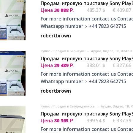
Продам: игровую приставку Sony PlayS
Цена
36 888
485.37 $
€ 409.87
Р.
For more information contact us Contac
Whatsapp number :- +44 7823 642715
robertbrown
Куплю / Продам в Барнауле
→
Аудио, Видео, ТВ, Фото 
Продам: игровую приставку Sony PlayS
Цена
29 489
388.01 $
€ 327.66
Р.
For more information contact us Contac
Whatsapp number :- +44 7823 642715
robertbrown
Куплю / Продам в Северодвинске
→
Аудио, Видео, ТВ, 
Продам: игровую приставку Sony PlayS
Цена
30 365
399.54 $
€ 337.39
Р.
For more information contact us Contac