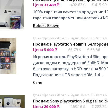
Цена
37 439
492.62 $
€ 415.99
Р.
100% гарантия качества продукции 1
гарантия своевременной доставки КО
Robert Brown
Куплю / Продам в Москве
→
Аудио, Видео, ТВ, Фото в 
Продам: PlayStation 4 Slim в Белгород
Цена
5 000
65.79 $
€ 55.56
Р.
Игровая консоль PlayStation 4 Slim п
дисководом и поддержкой FullHD. Мо
быструю загрузку, а HDD-диск на 500
Подключение к ТВ через HDMI 1.4...
Саня
Куплю / Продам в Москве
→
Аудио, Видео, ТВ, Фото в 
Продам: Sony playstation 5 digital edi
Цена
20 000
263.16 $
€ 222.22
Р.