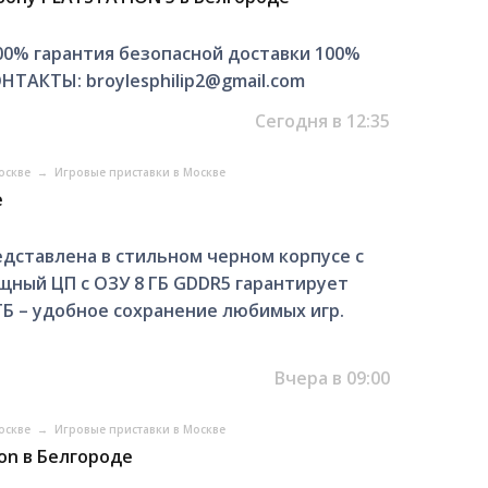
00% гарантия безопасной доставки 100%
НТАКТЫ: broylesphilip2@gmail.com
Сегодня в 12:35
Москве
→
Игровые приставки в Москве
е
редставлена в стильном черном корпусе с
щный ЦП с ОЗУ 8 ГБ GDDR5 гарантирует
 ГБ – удобное сохранение любимых игр.
Вчера в 09:00
Москве
→
Игровые приставки в Москве
tion в Белгороде