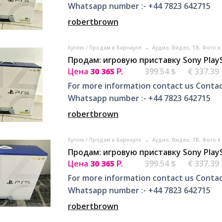
Whatsapp number :- +44 7823 642715
robertbrown
Куплю / Продам в Барнауле
→
Аудио, Видео, ТВ, Фото 
Продам: игровую приставку Sony PlayS
Цена
30 365
399.54 $
€ 337.39
Р.
For more information contact us Contac
Whatsapp number :- +44 7823 642715
robertbrown
Куплю / Продам в Барнауле
→
Аудио, Видео, ТВ, Фото 
Продам: игровую приставку Sony PlayS
Цена
30 365
399.54 $
€ 337.39
Р.
For more information contact us Contac
Whatsapp number :- +44 7823 642715
robertbrown