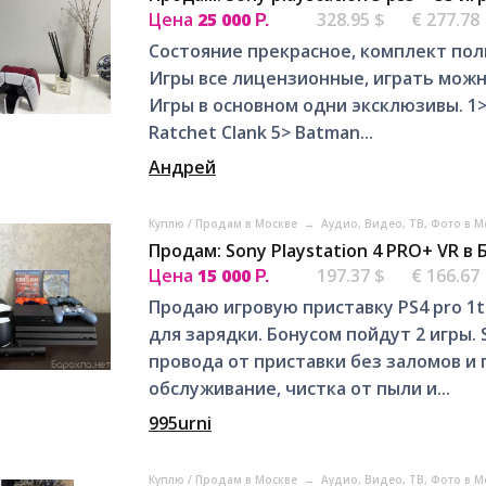
Цена
25 000
328.95 $
€ 277.78
Р.
Состояние прекрасное, комплект пол
Игры все лицензионные, играть можно
Игры в основном одни эксклюзивы. 1> B
Ratchet Clank 5> Batman...
Андрей
Куплю / Продам в Москве
→
Аудио, Видео, ТВ, Фото в 
Продам: Sony Playstation 4 PRO+ VR в
Цена
15 000
197.37 $
€ 166.67
Р.
Продаю игровую приставку PS4 pro 1
для зарядки. Бонусом пойдут 2 игры. S
провода от приставки без заломов и
обслуживание, чистка от пыли и...
995urni
Куплю / Продам в Москве
→
Аудио, Видео, ТВ, Фото в 