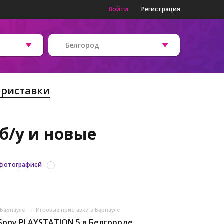
Войти
Регистрация
Белгород
приставки
б/у и новые
 фотографией
в Барнауле
→
Игровые приставки в Барнауле
Sony PLAYSTATION 5 в Белгороде