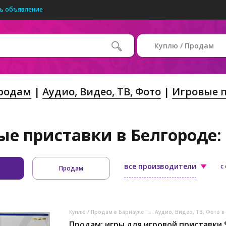
ь объявление
Куплю / Продам
Продам
Аудио, Видео, ТВ, Фото
Игровые 
ые приставки в Белгороде: 
все производители
с
Продам
Куплю / Продам в Барнауле
→
Аудио, Видео, ТВ, Фото 
Продам: игры для игровой приставки 