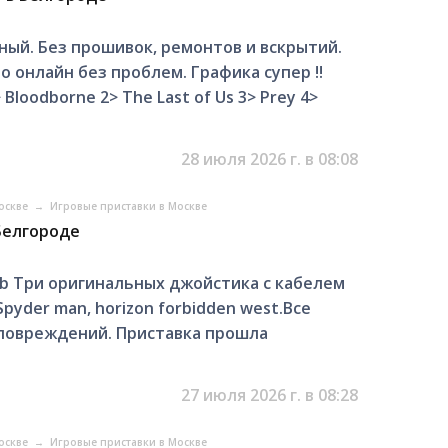
ный. Без прошивок, ремонтов и вскрытий.
 онлайн без проблем. Графика супер !!
loodborne 2> The Last of Us 3> Prey 4>
28 июля 2026 г. в 08:08
Москве
→
Игровые приставки в Москве
 Белгороде
tb Три оригинальных джойстика с кабелем
pyder man, horizon forbidden west.Все
 повреждений. Приставка прошла
27 июля 2026 г. в 08:28
Москве
→
Игровые приставки в Москве