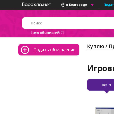
Подат
в Белгороде
Всего объявлений:
71
Куплю / 
Подать объявление
Игров
Все
71