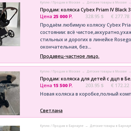
Куплю / Продам в Москве
→
Детские товары в Москве
Продам: коляска Cybex Priam IV Black 
Цена
25 000
328.95 $
€ 277.78
Р.
Продаём любимую коляску Cybex Priam 
состоянии: всё чистое,аккуратно,ух
стильных и дорогих в линейке Rosegol
окончательная, без...
Продавец-частное лицо.
Куплю / Продам в Москве
→
Детские товары в Москве
Продам: коляска для детей с дцп в Б
Цена
15 500
203.95 $
€ 172.22
Р.
Новая коляска в коробке,полный ком
Светлана
Куплю / Продам в Барнауле
→
Детские товары в Барнау