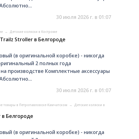
Абсолютно...
30 июля 2026 г. в 01:07
ме
→
Детские коляски в Костроме
railz Stroller в Белгороде
ый (в оригинальной коробке) - никогда
оригинальный 2 полных года
на производстве Комплектные аксессуары
Абсолютно...
30 июля 2026 г. в 01:07
ие товары в Петропавловске-Камчатском
→
Детские коляски в
er в Белгороде
ый (в оригинальной коробке) - никогда