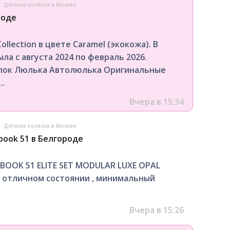
→
Детские коляски в Москве
роде
ollection в цвете Caramel (экокожа). В
ла с августа 2024 по февраль 2026.
блок Люлька Автолюлька Оригинальные
.
Вчера в 15:34
→
Детские коляски в Москве
book 51 в Белгороде
BOOK 51 ELITE SET MODULAR LUXE OPAL
) В отличном состоянии , минимальный
Вчера в 15:26