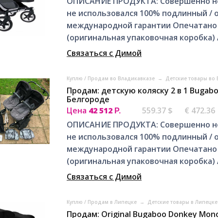
ОПИСАНИЕ ПРОДУКТА: Совершенно нов
не использовался 100% подлинный / 
международной гарантии Опечатано 
(оригинальная упаковочная коробка) 
Связаться с Димой
Куплю / Продам во Владикавказе
→
Детские товары во
Продам: детскую коляску 2 в 1 Bugabo
Белгороде
Цена
42 512
559.37 $
€ 472.36
Р.
ОПИСАНИЕ ПРОДУКТА: Совершенно нов
не использовался 100% подлинный / 
международной гарантии Опечатано 
(оригинальная упаковочная коробка) 
Связаться с Димой
Куплю / Продам в Липецке
→
Детские товары в Липецк
Продам: Original Bugaboo Donkey Mono