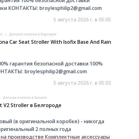
арантия 100% безопасной доставки
ки КОНТАКТЫ: broylesphilip2@gmail.com
5 августа 2026 г. в 05:05
ле
→
Детские коляски в Барнауле
 Car Seat Stroller With Isofix Base And Rain
00% гарантия безопасной доставки 100%
НТАКТЫ: broylesphilip2@gmail.com
5 августа 2026 г. в 05:03
→
Детские коляски в Кызыле
 V2 Stroller в Белгороде
ый (в оригинальной коробке) - никогда
оригинальный 2 полных года
на производстве Комплектные аксессуары