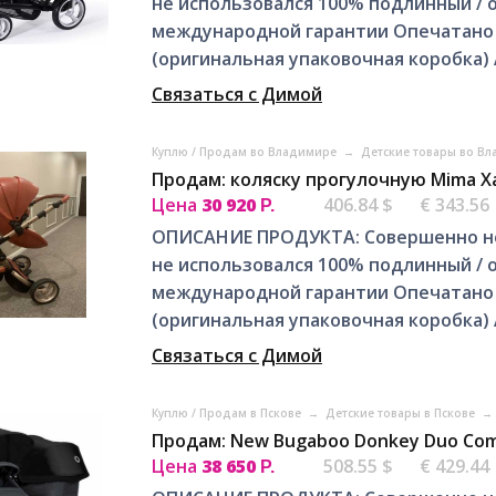
не использовался 100% подлинный / 
международной гарантии Опечатано 
(оригинальная упаковочная коробка) 
Связаться с Димой
Куплю / Продам во Владимире
→
Детские товары во В
Продам: коляску прогулочную Mima Xari
Цена
30 920
406.84 $
€ 343.56
Р.
ОПИСАНИЕ ПРОДУКТА: Совершенно нов
не использовался 100% подлинный / 
международной гарантии Опечатано 
(оригинальная упаковочная коробка) 
Связаться с Димой
Куплю / Продам в Пскове
→
Детские товары в Пскове
→
Продам: New Bugaboo Donkey Duo Comp
Цена
38 650
508.55 $
€ 429.44
Р.