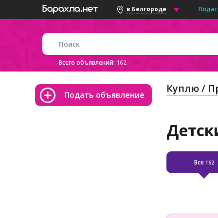
Подат
в Белгороде
Всего объявлений:
162
Куплю / 
Подать объявление
Детски
Все
162