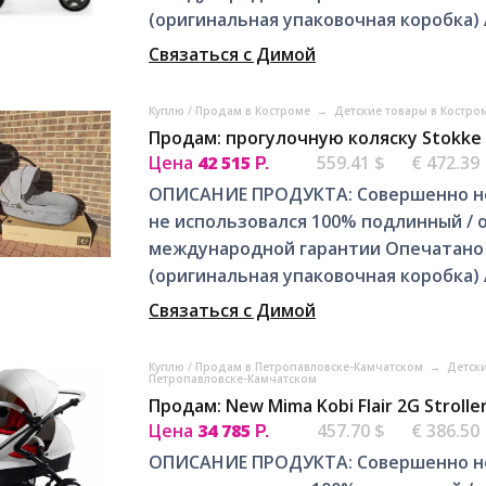
(оригинальная упаковочная коробка) 
Связаться с Димой
Куплю / Продам в Костроме
→
Детские товары в Костро
Продам: прогулочную коляску Stokke T
Цена
42 515
559.41 $
€ 472.39
Р.
ОПИСАНИЕ ПРОДУКТА: Совершенно нов
не использовался 100% подлинный / 
международной гарантии Опечатано 
(оригинальная упаковочная коробка) 
Связаться с Димой
Куплю / Продам в Петропавловске-Камчатском
→
Детск
Петропавловске-Камчатском
Продам: New Mima Kobi Flair 2G Stroll
Цена
34 785
457.70 $
€ 386.50
Р.
ОПИСАНИЕ ПРОДУКТА: Совершенно нов