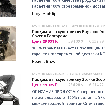
Гарантия 100% качества продукции Г
Гарантия 100% своевременной достав
broyles philip
Куплю / Продам в Барнауле
→
Детские товары в Барнау
Продам: детскую коляску Bugaboo Doona
Cover в Белгороде
Цена
29 951
394.09 $
€ 332.79
Р.
100% гарантия качества продукции 1
гарантия своевременной доставки КО
Robert Brown
Куплю / Продам в Кызыле
→
Детские товары в Кызыле
Продам: детскую коляску Stokke Scoot
Цена
19 325
254.28 $
€ 214.72
Р.
ОПИСАНИЕ ПРОДУКТА: Совершенно нов
не использовался 100% подлинный / 
международной гарантии Опечатано 