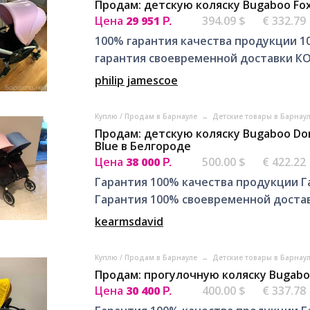
Продам: детскую коляску Bugaboo Fox 3
Цена
29 951
394.09 $
€ 332.79
Р.
100% гарантия качества продукции 1
гарантия своевременной доставки КО
philip jamescoe
Куплю / Продам в Барнауле
→
Детские товары в Барнау
Продам: детскую коляску Bugaboo Donk
Blue в Белгороде
Цена
38 000
500.00 $
€ 422.22
Р.
Гарантия 100% качества продукции Г
Гарантия 100% своевременной достав
kearmsdavid
Куплю / Продам в Барнауле
→
Детские товары в Барнау
Продам: прогулочную коляску Bugaboo
Цена
30 400
400.00 $
€ 337.78
Р.