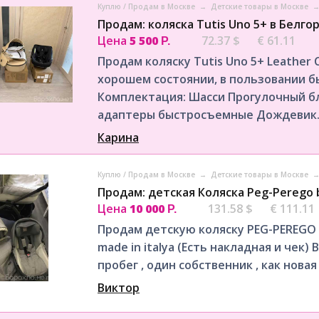
Куплю / Продам в Москве
→
Детские товары в Москве
Продам: коляска Tutis Uno 5+ в Белго
Цена
5 500
72.37 $
€ 61.11
Р.
Продам коляску Tutis Uno 5+ Leather C
хорошем состоянии, в пользовании бы
Комплектация: Шасси Прогулочный 
адаптеры быстросъемные Дождевик..
Карина
Куплю / Продам в Москве
→
Детские товары в Москве
Продам: детская Коляска Peg-Perego 
Цена
10 000
131.58 $
€ 111.11
Р.
Продам детскую коляску PEG-PEREGO 
made in italya (Есть накладная и чек
пробег , один собственник , как новая
Виктор