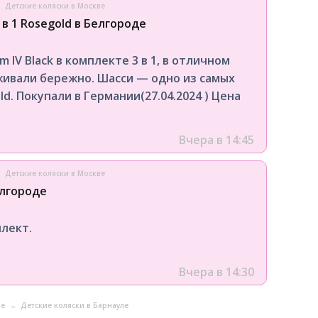
→
Детские коляски в Москве
3 в 1 Rosegold в Белгороде
IV Black в комплекте 3 в 1, в отличном
аживали бережно. Шасси — одно из самых
d. Покупали в Германии(27.04.2024 ) Цена
Вчера в 14:45
→
Детские коляски в Москве
елгороде
плект.
Вчера в 14:30
ле
→
Детские коляски в Барнауле