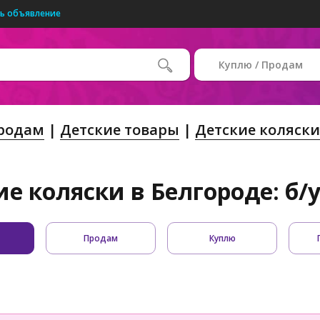
ь объявление
Куплю / Продам
Продам
Детские товары
Детские коляски
е коляски в Белгороде: б/
Продам
Куплю