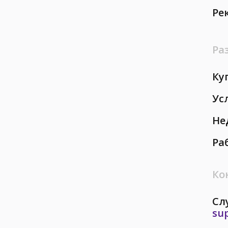
Ре
Ра
Ку
Ус
Не
Ра
Ко
Сл
su