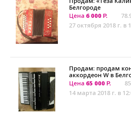
Продам: «Теза Калин
Белгороде
Цена
6 000
78.
Р.
27 октября 2018 г. в 
Продам: продам ко
аккордеон W в Белг
Цена
65 000
85
Р.
14 марта 2018 г. в 12