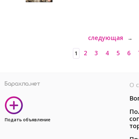
следующая
→
2
3
4
5
6
1
О 
Во
По
со
Подать объявление
то