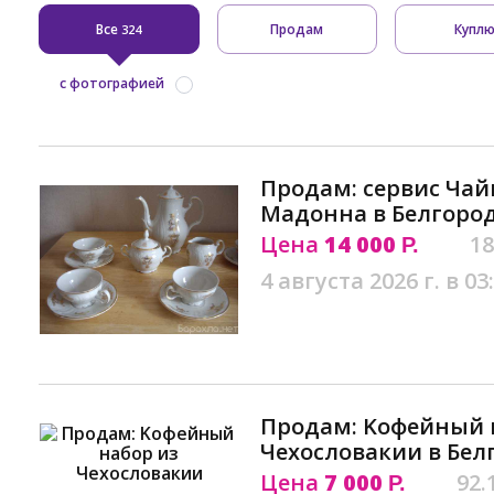
Все
Продам
Купл
324
с фотографией
Продам: сервис Чай
Мадонна в Белгоро
Цена
14 000
18
Р.
4 августа 2026 г. в 03
Продам: Kофейный 
Чеxословакии в Бел
Цена
7 000
92.
Р.