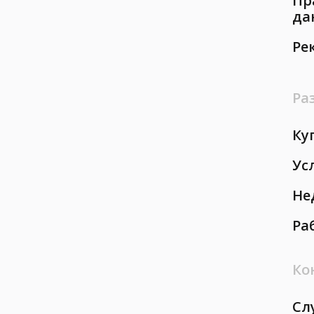
Пр
да
Ре
Ра
Ку
Ус
Не
Ра
Ко
Сл