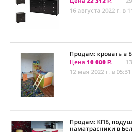
Цена
22 312
29
Р.
16 августа 2022 г. в 1
Продам: кровать в 
Цена
10 000
13
Р.
12 мая 2022 г. в 05:31
Продам: КПБ, подуш
наматрасники в Бе