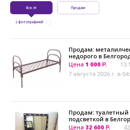
Все
Продам
39
с фотографией
Продам: металилчес
недорого в Белгоро
Цена
1 000
13.
Р.
7 августа 2026 г. в 04
Продам: туалетный 
подсветкой в Белго
Цена
32 600
42
Р.