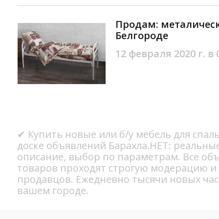
Продам: металическ
Белгороде
12 февраля 2020 г. в 
✔ Купить новые или б/у мебель для спал
доске объявлений Барахла.НЕТ: реальны
описание, выбор по параметрам. Все об
товаров проходят строгую модерацию и
продавцов. Ежедневно тысячи новых ча
вашем городе.