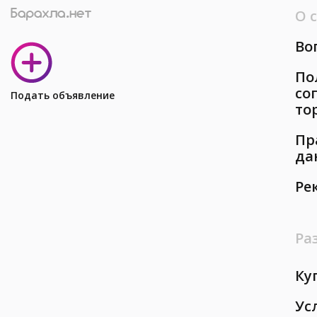
О 
Во
По
со
Подать объявление
то
Пр
да
Ре
Ра
Ку
Ус