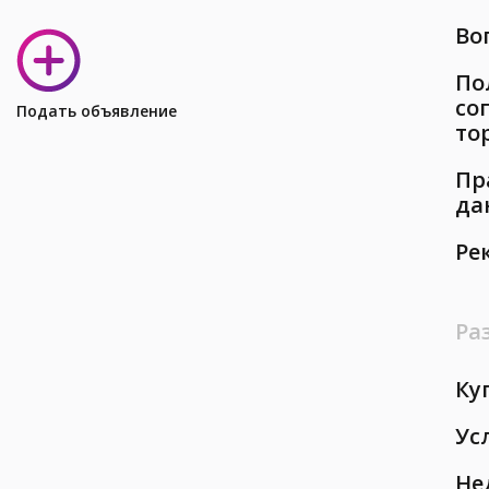
Во
По
со
Подать объявление
то
Пр
да
Ре
Ра
Ку
Ус
Не