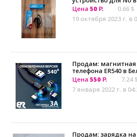
устройство для No в
Цена
50
0.66 $
Р.
19 октября 2023 г. в 
Продам: магнитная
телефона ER540 в Б
Цена
550
7.24 
Р.
7 января 2022 г. в 04:
Продам: зарядка на