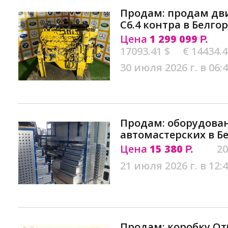
Продам: продам двиг
C6.4 контра в Белго
Цена
1 299 099
Р.
17093.41 $
€ 14434.
30 июля 2026 г. в 06:
Продам: оборудова
автомастерских в Б
Цена
15 380
20
Р.
21 июля 2026 г. в 12:
Продам: коробку О