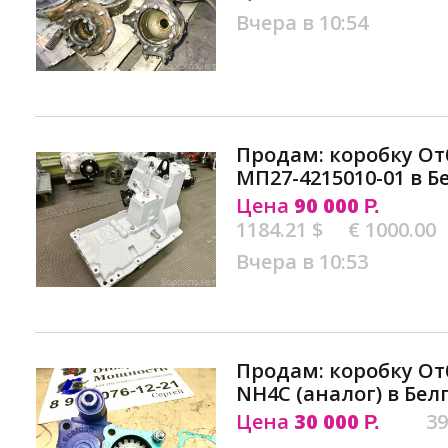
Вчера в 10:54
Продам: коробку О
МП27-4215010-01 в Б
Цена
90 000
Р.
1184.21 $
€ 1000.00
Вчера в 10:53
Продам: коробку О
NH4C (аналог) в Бел
Цена
30 000
39
Р.