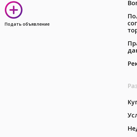
Во
По
со
Подать объявление
то
Пр
да
Ре
Ра
Ку
Ус
Не