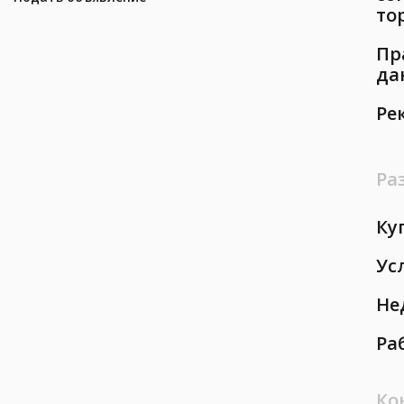
то
Пр
да
Ре
Ра
Ку
Ус
Не
Ра
Ко