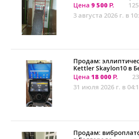
Цена
9 500
125
Р.
3 августа 2026 г. в 10
Продам: эллиптиче
Kettler Skaylon10 в 
Цена
18 000
23
Р.
31 июля 2026 г. в 04:
Продам: виброплатф