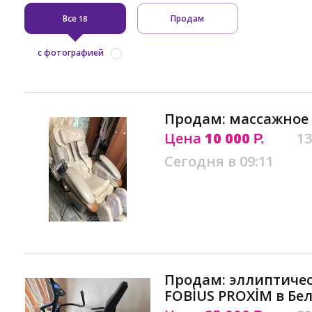
Все
Продам
18
с фотографией
Продам: массажное 
Цена
10 000
13
Р.
Сегодня в 09:11
Продам: эллиптиче
FOBİUS PROXİM в Бе