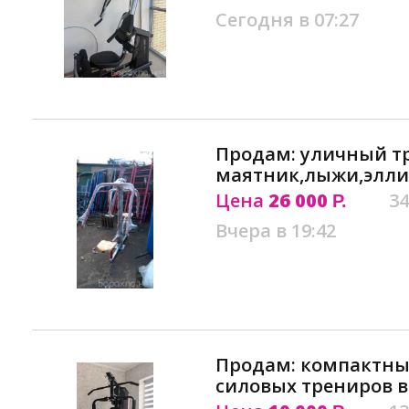
Сегодня в 07:27
Продам: уличный т
маятник,лыжи,эллип
Цена
26 000
34
Р.
Вчера в 19:42
Продам: компактны
силовых трениров в