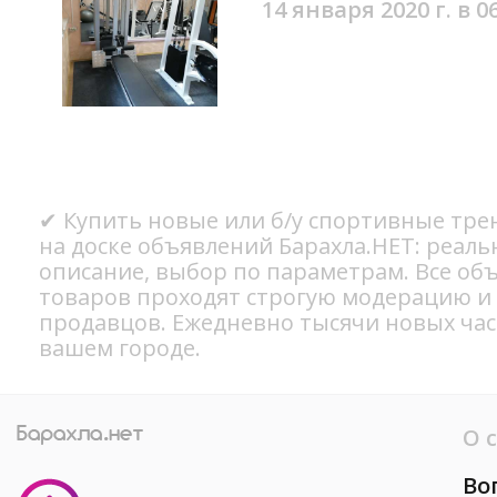
14 января 2020 г. в 0
✔ Купить новые или б/у спортивные тре
на доске объявлений Барахла.НЕТ: реал
описание, выбор по параметрам. Все об
товаров проходят строгую модерацию и
продавцов. Ежедневно тысячи новых ча
вашем городе.
О 
Во