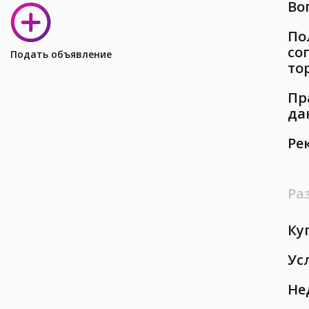
Во
По
со
Подать объявление
то
Пр
да
Ре
Ра
Ку
Ус
Не