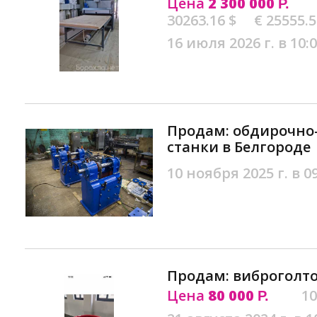
Цена
2 300 000
Р.
30263.16 $
€ 25555.
16 июля 2026 г. в 10:
Продам: обдирочн
станки в Белгороде
10 ноября 2025 г. в 0
Продам: виброголто
Цена
80 000
10
Р.