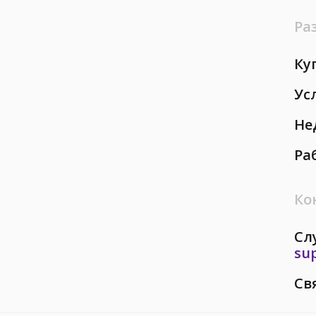
Ра
Ку
Ус
Не
Ра
Ко
Сл
su
Св