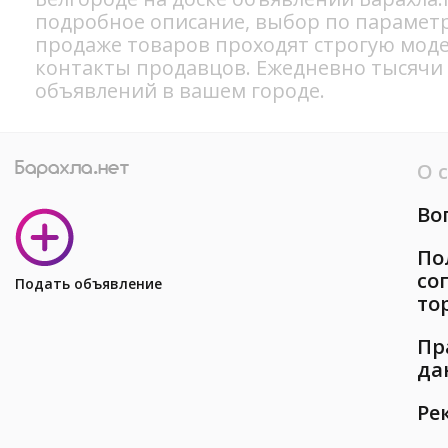
подробное описание, выбор по параметр
продаже товаров проходят строгую мод
контакты продавцов. Ежедневно тысячи
объявлений в вашем городе.
О 
Во
По
со
Подать объявление
то
Пр
да
Ре