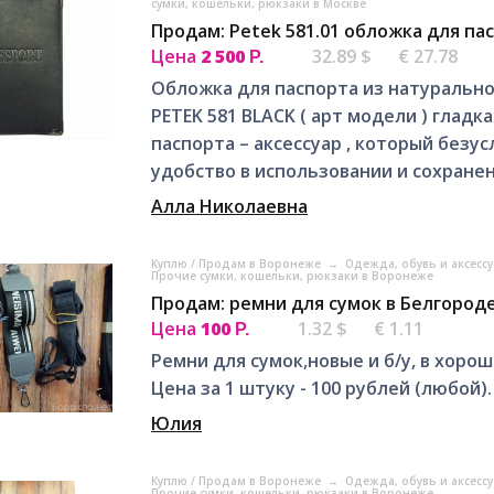
сумки, кошельки, рюкзаки в Москве
Продам: Petek 581.01 обложка для па
Цена
2 500
32.89 $
€ 27.78
Р.
Обложка для паспорта из натурально
PETEK 581 BLACK ( арт модели ) глад
паспорта – аксессуар , который безус
удобство в использовании и сохранени
Алла Николаевна
Куплю / Продам в Воронеже
→
Одежда, обувь и аксесс
Прочие сумки, кошельки, рюкзаки в Воронеже
Продам: ремни для сумок в Белгород
Цена
100
1.32 $
€ 1.11
Р.
Ремни для сумок,новые и б/у, в хорош
Цена за 1 штуку - 100 рублей (любой).
Юлия
Куплю / Продам в Воронеже
→
Одежда, обувь и аксесс
Прочие сумки, кошельки, рюкзаки в Воронеже