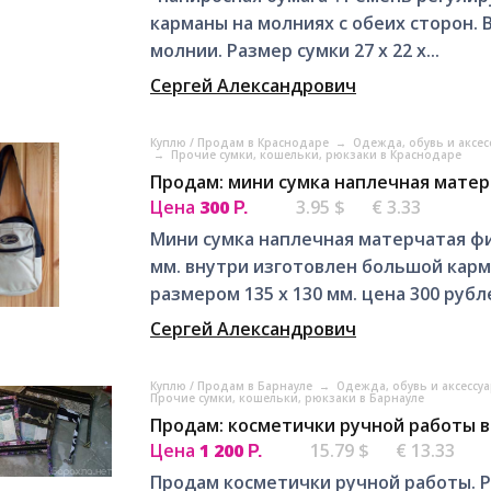
карманы на молниях с обеих сторон. 
молнии. Размер сумки 27 х 22 х...
Сергей Александрович
Куплю / Продам в Краснодаре
→
Одежда, обувь и аксе
→
Прочие сумки, кошельки, рюкзаки в Краснодаре
Продам: мини сумка наплечная матер
Цена
300
3.95 $
€ 3.33
Р.
Мини сумка наплечная матерчатая фир
мм. внутри изготовлен большой карм
размером 135 х 130 мм. цена 300 рубл
Сергей Александрович
Куплю / Продам в Барнауле
→
Одежда, обувь и аксессу
Прочие сумки, кошельки, рюкзаки в Барнауле
Продам: косметички ручной работы в
Цена
1 200
15.79 $
€ 13.33
Р.
Продам косметички ручной работы. Р