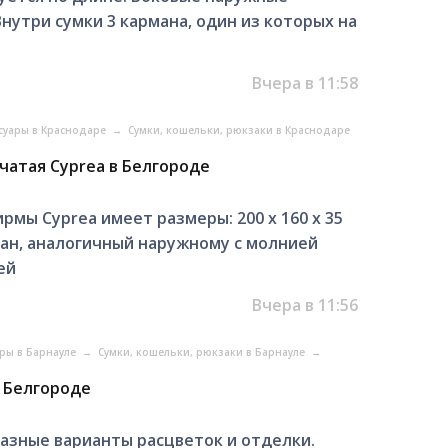
Внутри сумки 3 кармана, один из которых на
Вчера в 11:58
ссуары в Краснодаре
→
Сумки, кошельки, рюкзаки в Краснодаре
чатая Cyprea в Белгороде
мы Cyprea имеет размеры: 200 х 160 х 35
ан, аналогичный наружному с молнией
ей
Вчера в 11:56
ары в Барнауле
→
Сумки, кошельки, рюкзаки в Барнауле
→
 Белгороде
азные варианты расцветок и отделки.