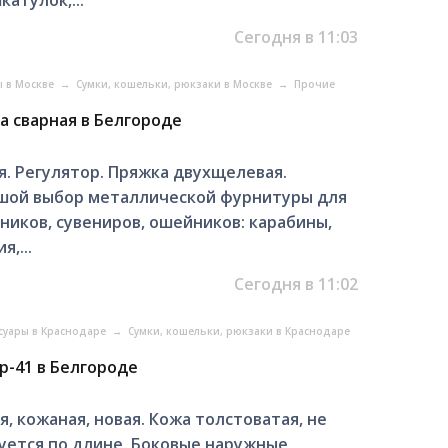
Сегодня в 11:03
ы в Москве
→
Сумки, кошельки, рюкзаки в Москве
→
Прочие
а сварная в Белгороде
я. Регулятор. Пряжка двухщелевая.
ьшой выбор металлической фурнитуры для
ников, сувениров, ошейников: карабины,
,...
Сегодня в 11:02
ссуары в Краснодаре
→
Сумки, кошельки, рюкзаки в Краснодаре
p-41 в Белгороде
, кожаная, новая. Кожа толстоватая, не
руется по длине. Боковые наружные