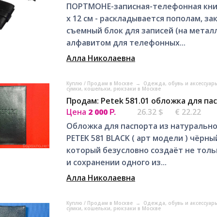
ПОРТМОНЕ-записная-телефонная книжк
х 12 см - раскладывается пополам, за
съемный блок для записей (на металл
алфавитом для телефонных...
Алла Николаевна
Куплю / Продам в Москве
→
Одежда, обувь и аксессуар
сумки, кошельки, рюкзаки в Москве
Продам: Petek 581.01 обложка для па
Цена
2 000
26.32 $
€ 22.22
Р.
Обложка для паспорта из натурально
PETEK 581 BLACK ( арт модели ) чёрны
который безусловно создаёт не тольк
и сохранении одного из...
Алла Николаевна
Куплю / Продам в Москве
→
Одежда, обувь и аксессуар
сумки, кошельки, рюкзаки в Москве