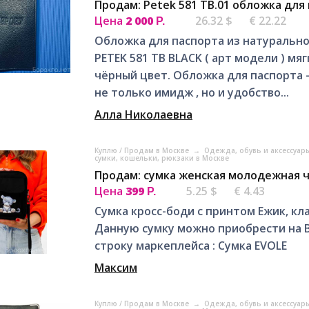
Продам: Petek 581 TB.01 обложка для
Цена
2 000
26.32 $
€ 22.22
Р.
Обложка для паспорта из натурально
PETEK 581 TB BLACK ( арт модели ) м
чёрный цвет. Обложка для паспорта –
не только имидж , но и удобство...
Алла Николаевна
Куплю / Продам в Москве
→
Одежда, обувь и аксессуар
сумки, кошельки, рюкзаки в Москве
Продам: сумка женская молодежная ч
Цена
399
5.25 $
€ 4.43
Р.
Сумка кросс-боди с принтом Ежик, кл
Данную сумку можно приобрести на 
строку маркеплейса : Сумка EVOLE
Максим
Куплю / Продам в Москве
→
Одежда, обувь и аксессуар