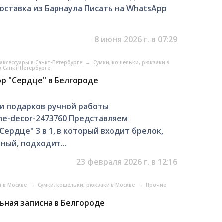
оставка из Барнаула Писать на WhatsApp
8 июня 2026 г. в 07:29
аксессуары в Санкт-Петербурге
→
Сумки, кошельки, рюкзаки в
в Санкт-Петербурге
ор "Сердце" в Белгороде
и подарков ручной работы
home-decor-2473760 Представляем
ердце" 3 в 1, в который входит брелок,
ный, подходит...
23 февраля 2026 г. в 12:16
ы в Москве
→
Сумки, кошельки, рюкзаки в Москве
→
Прочие
льная записна в Белгороде