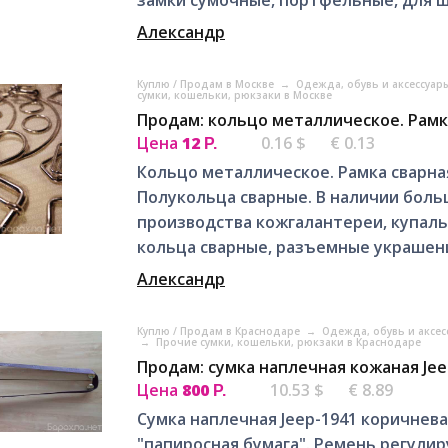
Александр
Куплю / Продам в Москве
→
Одежда, обувь и аксессуар
сумки, кошельки, рюкзаки в Москве
Продам: кольцо металлическое. Рамк
Цена
12
0.16 $
€ 0.13
Р.
Кольцо металлическое. Рамка сварна
Полукольца сварные. В наличии бол
производства кожгалантереи, купаль
кольца сварные, разъемные украшения
Александр
Куплю / Продам в Краснодаре
→
Одежда, обувь и аксе
→
Прочие сумки, кошельки, рюкзаки в Краснодаре
Продам: сумка наплечная кожаная Jee
Цена
800
10.53 $
€ 8.89
Р.
Сумка наплечная Jeep-1941 коричневая
"папиросная бумага". Ремень регули