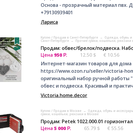
Основа - прозрачный материал пвх. Д
+79130939401
Лариса
Куплю / Продам в Санкт-Петербурге
→
Одежда, обувь и 
Санкт-Петербурге
→
Прочие сумки, кошельки, рюкзаки 
Продам: обвес/брелок/подвеска. Наб
Цена
950
12.50 $
€ 10.56
Р.
Интернет-магазин товаров для дома 
https://www.ozon.ru/seller/victoria-
оригинальный набор ручной работы "С
обвес и подвеска. Красивый и практич
Victoria.home.decor
Куплю / Продам в Москве
→
Одежда, обувь и аксессуар
сумки, кошельки, рюкзаки в Москве
Продам: Petek 1022.000.01 горизонта
Цена
5 000
65.79 $
€ 55.56
Р.