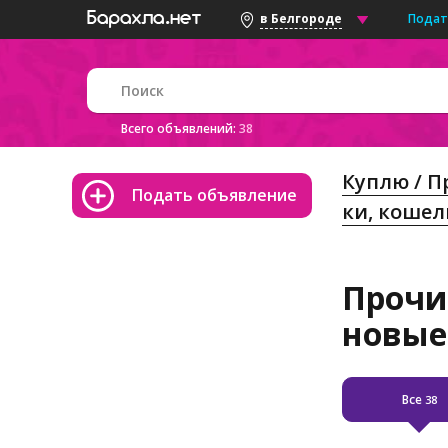
Подат
в Белгороде
Всего объявлений:
38
Куплю / 
Подать объявление
ки, кошел
Прочи
новые
Все
38