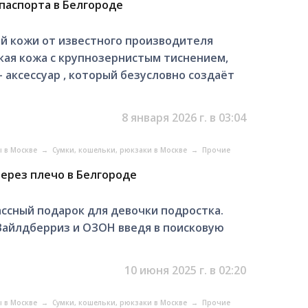
 паспорта в Белгороде
й кожи от известного производителя
ягкая кожа с крупнозернистым тиснением,
 аксессуар , который безусловно создаёт
8 января 2026 г. в 03:04
ы в Москве
→
Сумки, кошельки, рюкзаки в Москве
→
Прочие
ерез плечо в Белгороде
ассный подарок для девочки подростка.
Вайлдберриз и ОЗОН введя в поисковую
10 июня 2025 г. в 02:20
ы в Москве
→
Сумки, кошельки, рюкзаки в Москве
→
Прочие