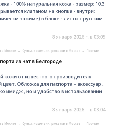
а - 100% натуральная кожа - размер: 10.3
крывается клапаном на кнопке - внутри:
ическм зажиме) в блоке - листы с русским
8 января 2026 г. в 03:05
ы в Москве
→
Сумки, кошельки, рюкзаки в Москве
→
Прочие
спорта из нат в Белгороде
й кожи от известного производителя
й цвет. Обложка для паспорта – аксессуар ,
о имидж , но и удобство в использовании
8 января 2026 г. в 03:04
ы в Москве
→
Сумки, кошельки, рюкзаки в Москве
→
Прочие