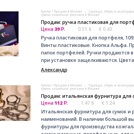
Куплю / Продам в Москве
→
Одежда, обувь и аксессуар
сумки, кошельки, рюкзаки в Москве
Продам: ручка пластиковая для порт
Цена
39
0.51 $
€ 0.43
Р.
Ручка пластиковая для портфеля, 109
Винты пластиковые. Кнопка Альфа. П
папок портфелей. Ручки продаются в
при установке защелкиваются. Цвета.
Александр
Куплю / Продам в Москве
→
Одежда, обувь и аксессуар
сумки, кошельки, рюкзаки в Москве
Продам: итальянская фурнитура для 
Цена
112
1.47 $
€ 1.24
Р.
Итальянская фурнитура для сумок и р
наименований. В наличии большой в
фурнитуры для производства кожгала
замки сумочные, портфельные, для шк