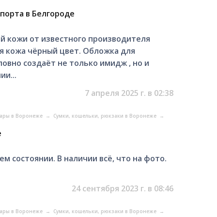
спорта в Белгороде
й кожи от известного производителя
кая кожа чёрный цвет. Обложка для
ловно создаёт не только имидж , но и
и...
7 апреля 2025 г. в 02:38
уары в Воронеже
→
Сумки, кошельки, рюкзаки в Воронеже
→
е
ем состоянии. В наличии всё, что на фото.
24 сентября 2023 г. в 08:46
уары в Воронеже
→
Сумки, кошельки, рюкзаки в Воронеже
→