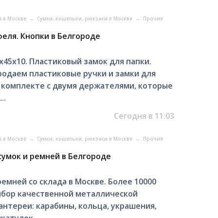
ы в Москве
→
Сумки, кошельки, рюкзаки в Москве
→
Прочие
феля. Кнопки в Белгороде
х45х10. Пластиковый замок для папки.
родаем пластиковые ручки и замки для
 комплекте с двумя держателями, которые
..
Сегодня в 11:03
ы в Москве
→
Сумки, кошельки, рюкзаки в Москве
→
Прочие
сумок и ремней в Белгороде
емней со склада в Москве. Более 10000
ыбор качественной металлической
нтереи: карабины, кольца, украшения,
атулок,...