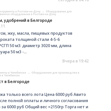
струменты в Ростове-на-Дону
→
Оборудование для
венное оборудование в Ростове-на-Дону
см, удобрений в Белгороде
.11
гсм, жку, масла, пищевых продуктов
роката толщиной стали 4-5-6
СГП 50 м3: диаметр 3020 мм, длина
ара 50 м3 -...
Вчера в 19:42
менты в Челябинске
→
Оборудование для производства в
 в Челябинске
ст в Белгороде
а только всего лота Цена 6000 руб Авито
осле полной оплаты и личного согласования
за 6000 руб Общий вес =2150гр Торга нет и