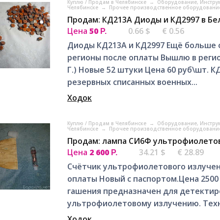
Куплю / Продам в Челябинске
→
Оборудование, Инстру
Челябинске
→
Прочее производственное оборудование
Продам: КД213А Диоды и КД2997 в Бе
Цена
50
0.66 $
€ 0.56
Р.
Диоды КД213А и КД2997 Ещё больше 
регионы после оплаты Вышлю в регион
Г.) Новые 52 штуки Цена 60 руб\шт. КД21
резервных списанных военных...
Ходок
Куплю / Продам в Челябинске
→
Оборудование, Инстру
Челябинске
→
Прочее производственное оборудование
Продам: лампа СИ6Ф ультрофиолетов
Цена
2 600
34.21 $
€ 28.89
Р.
Счётчик ультрофиолетового излучен
оплаты Новый с паспортом.Цена 2500 
гашения предназначен для детектир
ультрофиолетовому излучению. Техн
Ходок