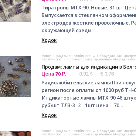
Тиратроны МТХ-90. Новые. 31 шт Цен
Выпускается в стеклянном оформлен
электродов жесткие проволочные. Р
окружающей среды
Ходок
Куплю / Продам в Челябинске
→
Оборудование, Инстру
Челябинске
→
Прочее производственное оборудование
Продам: лампы для индикации в Бел
Цена
70
0.92 $
€ 0.78
Р.
Радиолюбительские лампы При покупк
регион после оплаты от 1000 руб ТН-0,
Индикаторные лампы МТХ-90 46 штук Ц
руб\шт ТЛ3-3=2 =1шт цена = 70...
Ходок
Куплю / Продам в Челябинске
→
Оборудование, Инстру
Челябинске
→
Прочее производственное оборудование