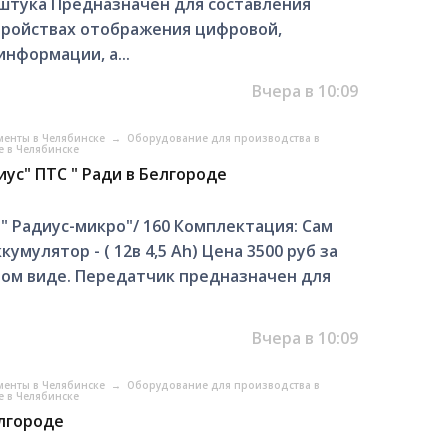
\штука Предназначен для составления
тройствах отображения цифровой,
нформации, а...
Вчера в 10:09
менты в Челябинске
→
Оборудование для производства в
 в Челябинске
ус" ПТС " Ради в Белгороде
" Радиус-микро"/ 160 Комплектация: Сам
умулятор - ( 12в 4,5 Аh) Цена 3500 руб за
ном виде. Передатчик предназначен для
Вчера в 10:09
менты в Челябинске
→
Оборудование для производства в
 в Челябинске
лгороде