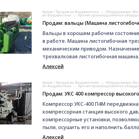
Куплю / Продам во Владивостоке
→
Оборудование, Инс
во Владивостоке
→
Прочее производственное оборудо
Продам: вальцы (Машина листогибочн
Вальцы в хорошем рабочем состоянии
в работе. Машина листогибочная тре
механическим приводом. Назначение
трехвалковая листогибочная машина.
Алексей
Куплю / Продам во Владивостоке
→
Оборудование, Инс
во Владивостоке
→
Прочее производственное оборудо
Продам: УКС 400 компрессор высоког
Компрессор УКС-400 П4М передвижна
компрессорная станция высокого дав
компрессорные установки, позволяю
пыли, осушить его и наполнить балло
Алексей