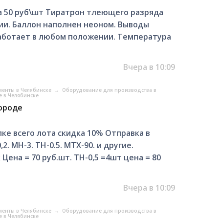
а 50 руб\шт Тиратрон тлеющего разряда
ии. Баллон наполнен неоном. Выводы
аботает в любом положении. Температура
Вчера в 10:09
менты в Челябинске
→
Оборудование для производства в
 в Челябинске
городе
е всего лота скидка 10% Отправка в
2. МН-3. ТН-0.5. МТХ-90. и другие.
ена = 70 руб.шт. ТН-0,5 =4шт цена = 80
Вчера в 10:09
менты в Челябинске
→
Оборудование для производства в
 в Челябинске