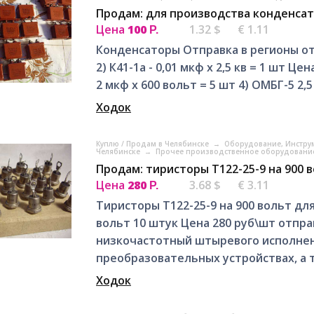
Продам: для производства конденсат
Цена
100
1.32 $
€ 1.11
Р.
Конденсаторы Отправка в регионы от 600
2) К41-1а - 0,01 мкф х 2,5 кв = 1 шт Ц
2 мкф х 600 вольт = 5 шт 4) ОМБГ-5 2,5 
Ходок
Куплю / Продам в Челябинске
→
Оборудование, Инстру
Челябинске
→
Прочее производственное оборудование
Продам: тиристоры Т122-25-9 на 900 
Цена
280
3.68 $
€ 3.11
Р.
Тиристоры Т122-25-9 на 900 вольт дл
вольт 10 штук Цена 280 руб\шт отпра
низкочастотный штыревого исполнен
преобразовательных устройствах, а та
Ходок