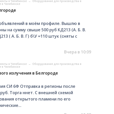
менты в Челябинске
→
Оборудование для производства в
 в Челябинске
лгороде
объявлений в моём профиле. Вышлю в
ы на сумму свыше 500 руб КД213 (А. Б. В.
3 ( А. Б. В. Г) б\У =110 штук (сняты с
Вчера в 10:09
менты в Челябинске
→
Оборудование для производства в
 в Челябинске
ого излучения в Белгороде
ия СИ 6Ф Отправка в регионы после
руб. Торга ннет. С внешней схемой
ования открытого пламени по его
ические...