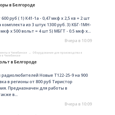
оры в Белгороде
 руб ( 1) К41-1а - 0,47 мкф х 2,5 кв = 2 шт
ена комплекта из 3 штук 1300 руб. 3) КБГ-1МН-
мкф х 500 вольт = 4 шт 5) МБГТ - 0.5 мкф х...
Вчера в 10:09
менты в Челябинске
→
Оборудование для производства в
 в Челябинске
вольт в Белгороде
я радиолюбителей Новые Т122-25-9 на 900
вка в регионы от 800 руб Тиристор
ия. Предназначен для работы в
кже в...
Вчера в 10:09