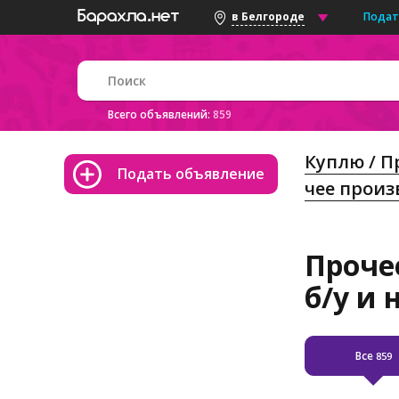
Подат
в Белгороде
Всего объявлений:
859
Куплю / 
Подать объявление
чее произ
Проче
б/у и 
Все
859