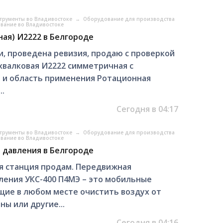
трументы во Владивостоке
→
Оборудование для производства
вание во Владивостоке
ая) И2222 в Белгороде
, проведена ревизия, продаю с проверкой
хвалковая И2222 симметричная с
 и область применения Ротационная
..
Сегодня в 04:17
трументы во Владивостоке
→
Оборудование для производства
вание во Владивостоке
о давления в Белгороде
я станция продам. Передвижная
ления УКС-400 П4МЭ – это мобильные
щие в любом месте очистить воздух от
ны или другие...
Сегодня в 04:16