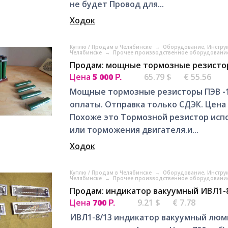
не будет Провод для...
Ходок
Куплю / Продам в Челябинске
→
Оборудование, Инстру
Челябинске
→
Прочее производственное оборудование
Продам: мощные тормозные резистор
Цена
5 000
65.79 $
€ 55.56
Р.
Мощные тормозные резисторы ПЭВ -1
оплаты. Отправка только СДЭК. Цена 
Похоже это Тормозной резистор исп
или торможения двигателя.и...
Ходок
Куплю / Продам в Челябинске
→
Оборудование, Инстру
Челябинске
→
Прочее производственное оборудование
Продам: индикатор вакуумный ИВЛ1-8
Цена
700
9.21 $
€ 7.78
Р.
ИВЛ1-8/13 индикатор вакуумный лю