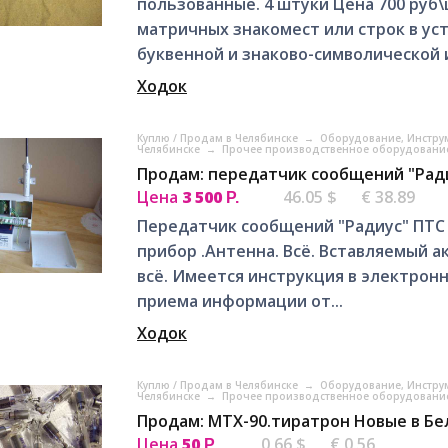
пользованные. 4 штуки Цена 700 руб
матричных знакомест или строк в ус
буквенной и знаково-символической и
Ходок
Куплю / Продам в Челябинске
→
Оборудование, Инстру
Челябинске
→
Прочее производственное оборудование
Продам: передатчик сообщений "Ради
Цена
3 500
46.05 $
€ 38.89
Р.
Передатчик сообщений "Радиус" ПТС 
прибор .Антенна. Всё. Вставляемый акк
всё. Имеется инструкция в электрон
приема информации от...
Ходок
Куплю / Продам в Челябинске
→
Оборудование, Инстру
Челябинске
→
Прочее производственное оборудование
Продам: МТХ-90.тиратрон Новые в Бе
Цена
50
0.66 $
€ 0.56
Р.