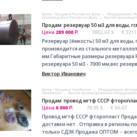
Куплю / Продам в Ростове-на-Дону
→
Оборудование, Ин
производства в Ростове-на-Дону
→
Прочее производст
Продам: резервуар 50 м3 для воды, г
Цена
289 000
3802.63 $
€ 3211
Р.
Резервуар (ёмкость) 50 м3 для воды, 
производится из стального металлоп
мм.Габаритные размеры резервуара Р
резервуара 50 м3 - 7000 мм,вес резерву
Виктор Иванович
Куплю / Продам в Челябинске
→
Оборудование, Инстру
Челябинске
→
Прочее производственное оборудование
Продам: провод мгтф СССР фторопла
Цена
6 000
78.95 $
€ 66.67
Р.
Провод мгтф СССР фторопласт Продаж
доставки нет . Отправка в регионы п
только СДЭК Продажа ОПТОМ -- всего 