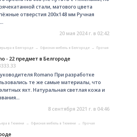
рячекатанной стали, матового цвета
пёжные отверстия 200х148 мм Ручная
..
20 мая 2024 г. в 02:42
ерьера в Белгороде
→
Офисная мебель в Белгороде
→
Прочая
o - 22 предмет в Белгороде
3333.33
руководителя Romano При разработке
ьзовались те же самые материалы, что
литных яхт. Натуральная светлая кожа и
вания...
8 сентября 2021 г. в 04:46
ьера в Тюмени
→
Офисная мебель в Тюмени
→
Прочая
ороде