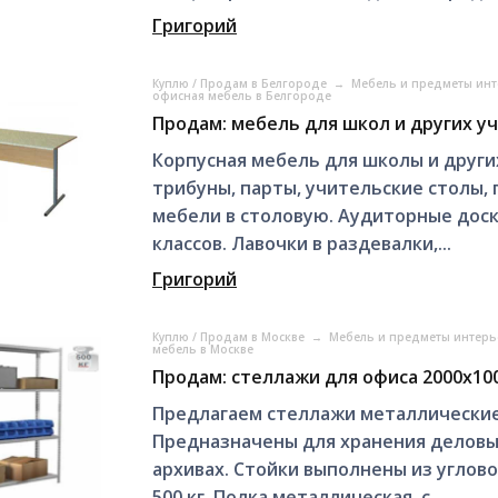
Григорий
Куплю / Продам в Белгороде
→
Мебель и предметы инт
офисная мебель в Белгороде
Продам: мебель для школ и других у
Корпусная мебель для школы и други
трибуны, парты, учительские столы,
мебели в столовую. Аудиторные доск
классов. Лавочки в раздевалки,...
Григорий
Куплю / Продам в Москве
→
Мебель и предметы интерь
мебель в Москве
Продам: стеллажи для офиса 2000х10
Предлагаем стеллажи металлические 
Предназначены для хранения деловых
архивах. Стойки выполнены из углово
500 кг. Полка металлическая, с...