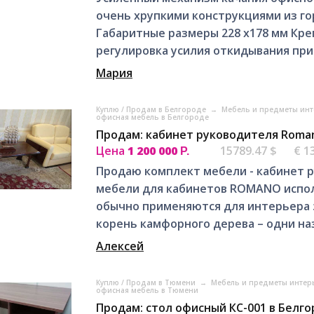
очень хрупкими конструкциями из го
Габаритные размеры 228 х178 мм Кре
регулировка усилия откидывания при.
Мария
Куплю / Продам в Белгороде
→
Мебель и предметы инт
офисная мебель в Белгороде
Продам: кабинет руководителя Roman
Цена
1 200 000
15789.47 $
€ 1
Р.
Продаю комплект мебели - кабинет 
мебели для кабинетов ROMANO испол
обычно применяются для интерьера э
корень камфорного дерева – одни наз
Алексей
Куплю / Продам в Тюмени
→
Мебель и предметы интер
офисная мебель в Тюмени
Продам: стол офисный КС-001 в Белг