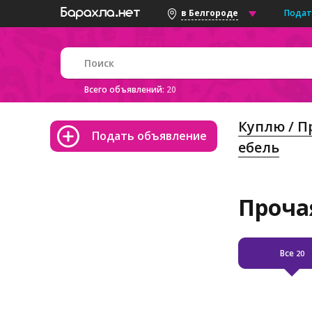
Подат
в Белгороде
Всего объявлений:
20
Куплю / 
Подать объявление
ебель
Проча
Все
20