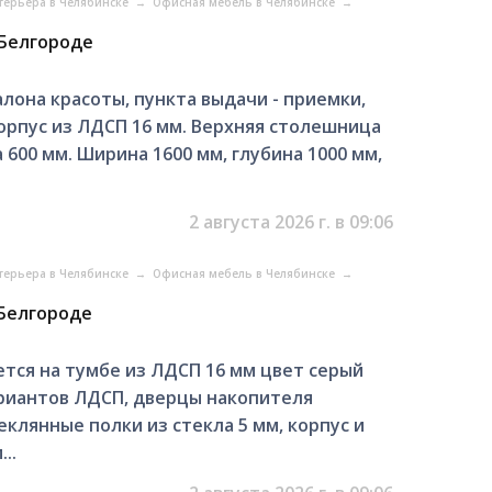
терьера в Челябинске
→
Офисная мебель в Челябинске
→
 Белгороде
алона красоты, пункта выдачи - приемки,
орпус из ЛДСП 16 мм. Верхняя столешница
600 мм. Ширина 1600 мм, глубина 1000 мм,
2 августа 2026 г. в 09:06
терьера в Челябинске
→
Офисная мебель в Челябинске
→
 Белгороде
тся на тумбе из ЛДСП 16 мм цвет серый
ариантов ЛДСП, дверцы накопителя
клянные полки из стекла 5 мм, корпус и
..