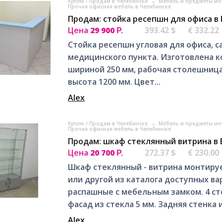
Куплю / Продам в Челябинске
→
Мебель и предметы ин
Прочая офисная мебель в Челябинске
Продам: стойка ресепшн для офиса в
Цена
29 900
393.42 $
€ 332.22
Р.
Стойка ресепшн угловая для офиса, с
медицинского пункта. Изготовлена к
шириной 250 мм, рабочая столешница 
высота 1200 мм. Цвет...
Alex
Куплю / Продам в Челябинске
→
Мебель и предметы ин
Прочая офисная мебель в Челябинске
Продам: шкаф стеклянный витрина в
Цена
20 700
272.37 $
€ 230.00
Р.
Шкаф стеклянный - витрина монтируе
или другой из каталога доступных в
распашные с мебельным замком. 4 сте
фасад из стекла 5 мм. Задняя стенка и.
Alex