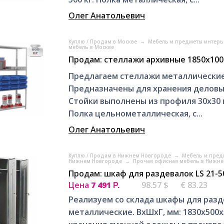
Олег Анатольевич
Куплю / Продам в Москве
→
Мебель и предметы интерь
мебель в Москве
Продам: стеллажи архивные 1850х100
Предлагаем стеллажи металлические 
Предназначены для хранения деловых
Стойки выполнены из профиля 30х30 м
Полка цельнометаллическая, с...
Олег Анатольевич
Куплю / Продам в Нижнем Новгороде
→
Мебель и пред
Нижнем Новгороде
→
Прочая офисная мебель в Нижн
Продам: шкаф для раздевалок LS 21-5
Цена
7 491
98.57 $
€ 83.23
Р.
Реализуем со склада шкафы для разд
металлические. ВxШxГ, мм: 1830x500x5