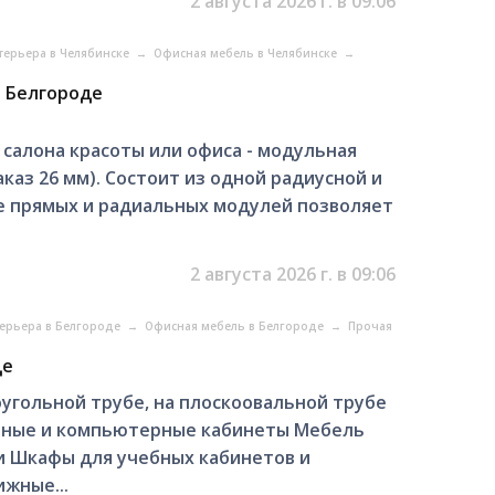
2 августа 2026 г. в 09:06
терьера в Челябинске
→
Офисная мебель в Челябинске
→
в Белгороде
салона красоты или офиса - модульная
аказ 26 мм). Состоит из одной радиусной и
ме прямых и радиальных модулей позволяет
2 августа 2026 г. в 09:06
ерьера в Белгороде
→
Офисная мебель в Белгороде
→
Прочая
де
оугольной трубе, на плоскоовальной трубе
ьные и компьютерные кабинеты Мебель
и Шкафы для учебных кабинетов и
жные...