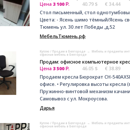
Цена
3 100
40.79 $
€ 34.44
Р.
Стол письменный, стол однотумбовый
Цвета: - Ясень шимо тёмный/Ясень св
Тюмень ул. 30 лет Победы ,д.52
МебельТюмень.рф
Куплю / Продам в Белгороде
→
Мебель и предметы инт
офисная мебель в Белгороде
Продам: офисное компьютерное крес
Цена
3 500
46.05 $
€ 38.89
Р.
Продаем кресла Бюрократ CH-540AXSN 
офисе. • Регулировка высоты кресла 
Пружинно-винтовой механизм качания
Самовывоз с ул. Мокроусова.
Дарья
Куплю / Продам в Белгороде
→
Мебель и предметы инт
офисная мебель в Белгороде