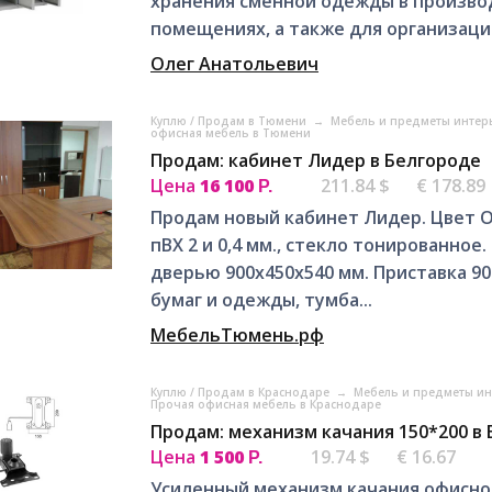
хранения сменной одежды в производ
помещениях, а также для организации
Олег Анатольевич
Куплю / Продам в Тюмени
→
Мебель и предметы интер
офисная мебель в Тюмени
Продам: кабинет Лидер в Белгороде
Цена
16 100
211.84 $
€ 178.89
Р.
Продам новый кабинет Лидер. Цвет О
пВХ 2 и 0,4 мм., стекло тонированное.
дверью 900х450х540 мм. Приставка 9
бумаг и одежды, тумба...
МебельТюмень.рф
Куплю / Продам в Краснодаре
→
Мебель и предметы ин
Прочая офисная мебель в Краснодаре
Продам: механизм качания 150*200 в
Цена
1 500
19.74 $
€ 16.67
Р.
Усиленный механизм качания офисног