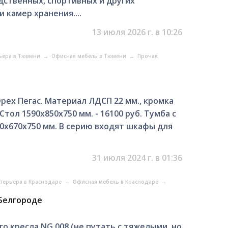
ственных, спортивных и других
 камер хранения....
13 июля 2026 г. в 10:26
ьера в Тюмени
→
Офисная мебель в Тюмени
→
Прочая
рех Пегас. Материал ЛДСП 22 мм., кромка
 Стол 1590х850х750 мм. - 16100 руб. Тумба с
00х670х750 мм. В серию входят шкафы для
31 июля 2024 г. в 01:36
терьера в Краснодаре
→
Офисная мебель в Краснодаре
→
 Белгороде
о кресла NG 008 (не путать с тяжелыми, но