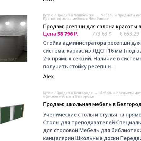
Куплю / Продам в Челябинске
→
Мебель и предметы ин
Прочая офисная мебель в Челябинске
Продам: рсепшн для салона красоты 
Цена
58 796
773.63 $
€ 653.29
Р.
Стойка администратора ресепшн для 
система, каркас из ЛДСП 16 мм (под з
2-х прямых секций. Наличие в систе
получить стойку ресепшн...
Alex
Куплю / Продам в Белгороде
→
Мебель и предметы инт
офисная мебель в Белгороде
Продам: школьная мебель в Белгоро
Ученические столы и стулья на прям
Столы для преподавателей Специал
для столовой Мебель для библиотек
канцелярии Школьные доски Передви