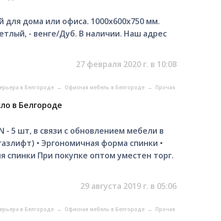
 для дома или офиса. 1000х600х750 мм.
етлый, - венге/Дуб. В наличии. Наш адрес
27 февраля 2020 г. в 10:08
ерьера в Белгороде
→
Офисная мебель в Белгороде
→
Прочая
ло в Белгороде
- 5 шт, в связи с обновлением мебели в
(газлифт) • Эргономичная форма спинки •
 спинки При покупке оптом уместен торг.
29 августа 2019 г. в 05:06
ерьера в Белгороде
→
Офисная мебель в Белгороде
→
Прочая