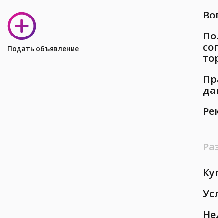
Во
По
со
Подать объявление
то
Пр
да
Ре
Ра
Ку
Ус
Не