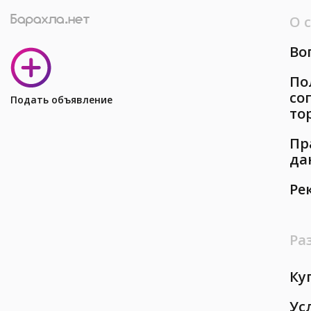
О 
Во
По
со
Подать объявление
то
Пр
да
Ре
Ра
Ку
Ус