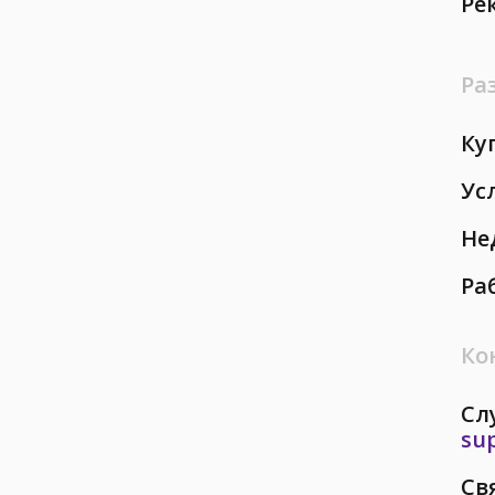
Ре
Ра
Ку
Ус
Не
Ра
Ко
Сл
su
Св