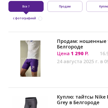
Все
Продам
Купл
7
с фотографией
Продам: ношенные 
Белгороде
Цена
1 290
16.
Р.
24 августа 2025 г. в 0
Куплю: тайтсы Nike P
Grey в Белгороде