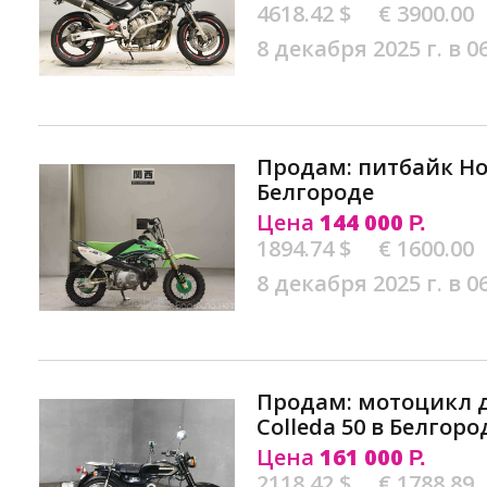
4618.42 $
€ 3900.00
8 декабря 2025 г. в 0
Продам: питбайк Ho
Белгороде
Цена
144 000
Р.
1894.74 $
€ 1600.00
8 декабря 2025 г. в 0
Продам: мотоцикл 
Colleda 50 в Белгоро
Цена
161 000
Р.
2118.42 $
€ 1788.89