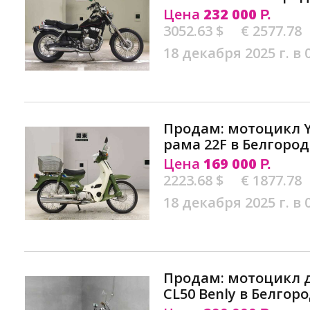
Цена
232 000
Р.
3052.63 $
€ 2577.78
18 декабря 2025 г. в 
Продам: мотоцикл 
рама 22F в Белгород
Цена
169 000
Р.
2223.68 $
€ 1877.78
18 декабря 2025 г. в 
Продам: мотоцикл 
CL50 Benly в Белгор