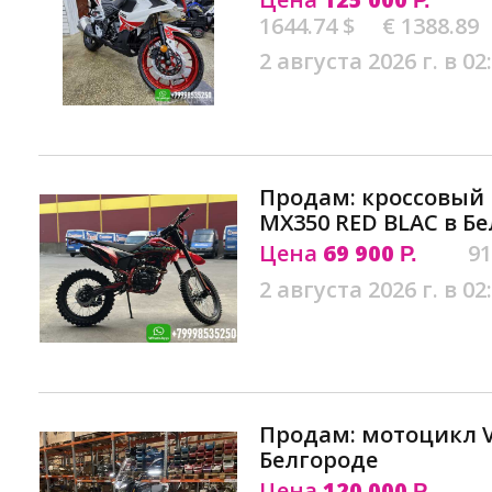
Р.
1644.74 $
€ 1388.89
2 августа 2026 г. в 02
Продам: кроссовый
MX350 RED BLAC в Б
Цена
69 900
91
Р.
2 августа 2026 г. в 02
Продам: мотоцикл VM
Белгороде
Цена
120 000
Р.