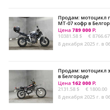
Продам: мотоцикл n
MT-07 кофр в Белго
Цена
789 000
Р.
10381.58 $
€ 8766.67
8 декабря 2025 г. в 0
Продам: мотоцикл 
в Белгороде
Цена
162 000
Р.
2131.58 $
€ 1800.00
8 декабря 2025 г. в 0