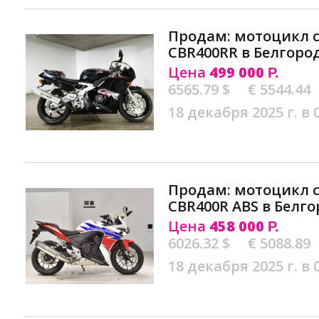
Продам: мотоцикл 
CBR400RR в Белгоро
Цена
499 000
Р.
6565.79 $
€ 5544.44
18 декабря 2025 г. в 
Продам: мотоцикл 
CBR400R ABS в Белг
Цена
458 000
Р.
6026.32 $
€ 5088.89
18 декабря 2025 г. в 