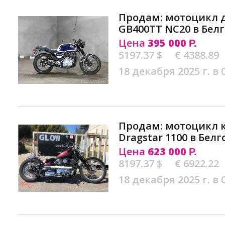
Продам: мотоцикл 
GB400TT NC20 в Бел
Цена
395 000
Р.
5197.37 $
€ 4388.89
18 декабря 2025 г. в 
Продам: мотоцикл 
Dragstar 1100 в Бел
Цена
623 000
Р.
8197.37 $
€ 6922.22
18 декабря 2025 г. в 