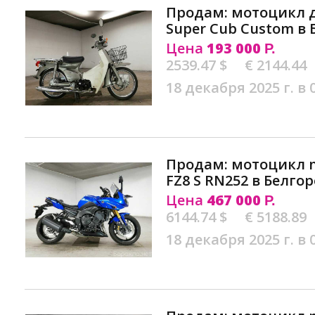
Продам: мотоцикл 
Super Cub Custom в 
Цена
193 000
Р.
2539.47 $
€ 2144.44
18 декабря 2025 г. в 
Продам: мотоцикл n
FZ8 S RN252 в Белго
Цена
467 000
Р.
6144.74 $
€ 5188.89
18 декабря 2025 г. в 