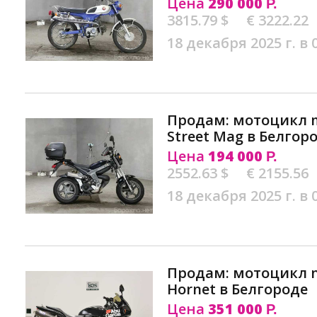
Цена
290 000
Р.
3815.79 $
€ 3222.22
18 декабря 2025 г. в 
Продам: мотоцикл mi
Street Mag в Белгор
Цена
194 000
Р.
2552.63 $
€ 2155.56
18 декабря 2025 г. в 
Продам: мотоцикл n
Hornet в Белгороде
Цена
351 000
Р.