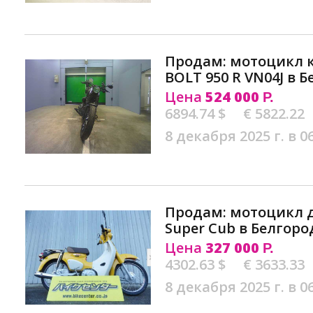
Продам: мотоцикл 
BOLT 950 R VN04J в 
Цена
524 000
Р.
6894.74 $
€ 5822.22
8 декабря 2025 г. в 0
Продам: мотоцикл 
Super Cub в Белгоро
Цена
327 000
Р.
4302.63 $
€ 3633.33
8 декабря 2025 г. в 0