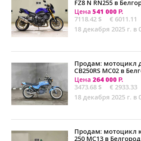
FZ8 N RN255 в Белго
Цена
541 000
Р.
7118.42 $
€ 6011.11
18 декабря 2025 г. в 
Продам: мотоцикл 
CB250RS MC02 в Бел
Цена
264 000
Р.
3473.68 $
€ 2933.33
18 декабря 2025 г. в 
Продам: мотоцикл к
250 MC13 в Белгород