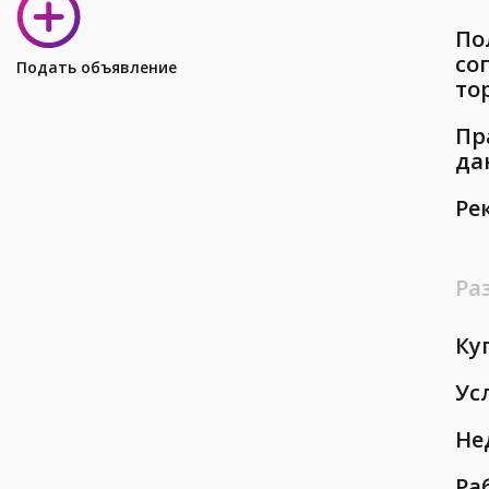
По
со
Подать объявление
то
Пр
да
Ре
Ра
Ку
Ус
Не
Ра