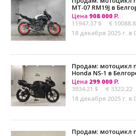
Продам: мотоцикл n
MT-07 RM19J в Белго
Цена
908 000
Р.
11947.37 $
€ 10088.
18 декабря 2025 г. в 
Продам: мотоцикл m
Honda NS-1 в Белгор
Цена
299 000
Р.
3934.21 $
€ 3322.22
18 декабря 2025 г. в 
Продам: мотоцикл n