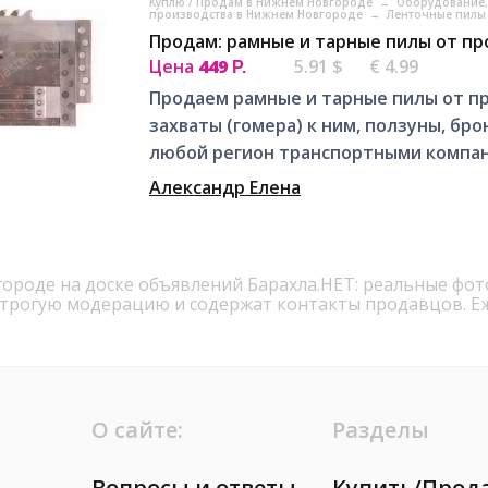
Куплю / Продам в Нижнем Новгороде
→
Оборудование,
производства в Нижнем Новгороде
→
Ленточные пилы
Продам: рамные и тарные пилы от пр
Цена
449
5.91 $
€ 4.99
Р.
Продаем рамные и тарные пилы от про
захваты (гомера) к ним, ползуны, бро
любой регион транспортными компа
Александр Елена
городе на доске объявлений Барахла.НЕТ: реальные фот
строгую модерацию и содержат контакты продавцов. Е
О сайте:
Разделы
Вопросы и ответы
Купить/Прод