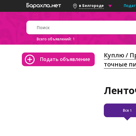
Подат
в Белгороде
Всего объявлений:
1
Куплю / 
Подать объявление
точные п
Ленто
Все
1