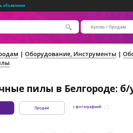
ь объявление
Куплю / Продам
Продам
Оборудование, Инструменты
Об
илы
чные пилы в Белгороде: б/
с фотографией
Продам