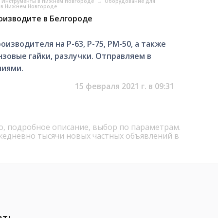
 Инструменты в Нижнем Новгороде
→
Оборудование для
 в Нижнем Новгороде
оизводите в Белгороде
изводителя на Р-63, Р-75, РМ-50, а также
нзовые гайки, разлучки. Отправляем в
ниями.
15 февраля 2021 г. в 09:31
о, подробное описание, выбор по параметрам.
жедневно тысячи новых частных объявлений в
ать