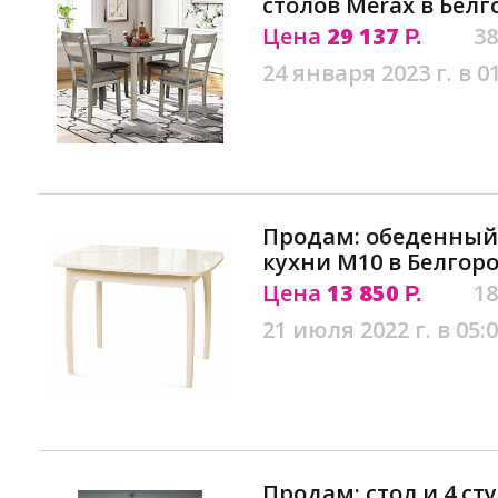
столов Merax в Белг
Цена
29 137
38
Р.
24 января 2023 г. в 0
Продам: обеденный 
кухни М10 в Белгор
Цена
13 850
18
Р.
21 июля 2022 г. в 05:
Продам: стол и 4 ст