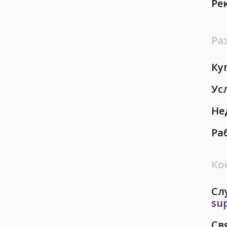
Ре
Ра
Ку
Ус
Не
Ра
Ко
Сл
su
Св