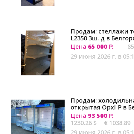
Продам: стеллажи т
L2350 3ш. д в Белго
Цена
65 000
85
Р.
29 июня 2026 г. в 05:
Продам: холодильн
открытая Opxl-P в Б
Цена
93 500
Р.
1230.26 $
€ 1038.89
29 июня 2026 г. в 05: