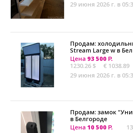
29 июня 2026 г. в 05:
Продам: холодильны
Stream Large w в Бе
Цена
93 500
Р.
1230.26 $
€ 1038.89
29 июня 2026 г. в 05:
Продам: замок "Ун
в Белгороде
Цена
10 500
13
Р.