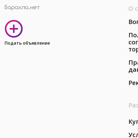
О 
Во
По
со
Подать объявление
то
Пр
да
Ре
Ра
Ку
Ус