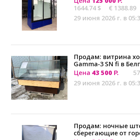
Цена
125 000
Р.
1644.74 $
€ 1388.89
29 июня 2026 г. в 05:
Продам: витрина хо
Gamma-3 SN fi в Бел
Цена
43 500
57
Р.
29 июня 2026 г. в 05:
Продам: ночные шт
сберегающие от гор