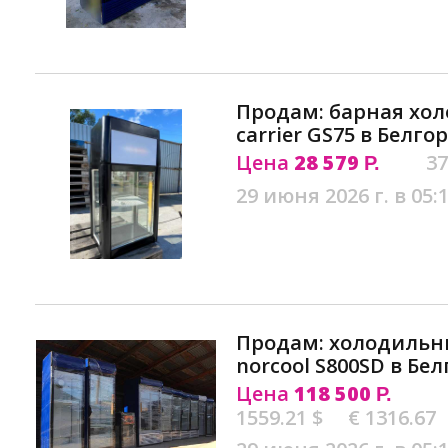
Продам: барная хо
carrier GS75 в Белго
Цена
28 579
37
Р.
29 июня 2026 г. в 05:
Продам: холодильн
norcool S800SD в Бе
Цена
118 500
Р.
1559.21 $
€ 1316.67