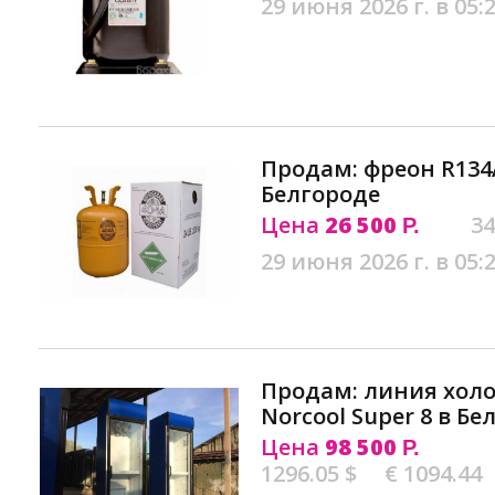
29 июня 2026 г. в 05:
Продам: фреон R134A
Белгороде
Цена
26 500
34
Р.
29 июня 2026 г. в 05:
Продам: линия хол
Norcool Super 8 в Бе
Цена
98 500
Р.
1296.05 $
€ 1094.44