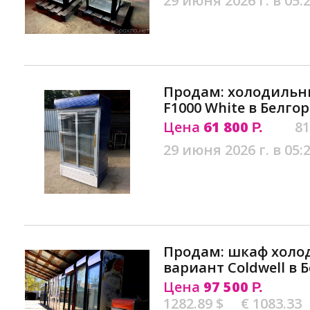
29 июня 2026 г. в 05:
Продам: холодильны
F1000 White в Белго
Цена
61 800
81
Р.
29 июня 2026 г. в 05:
Продам: шкаф холо
вариант Coldwell в 
Цена
97 500
Р.
1282.89 $
€ 1083.33