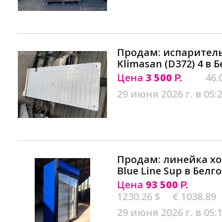
Продам: испаритель
Klimasan (D372) 4 в 
Цена
3 500
46.
Р.
29 июня 2026 г. в 05:
Продам: линейка х
Blue Line Sup в Белг
Цена
93 500
Р.
1230.26 $
€ 1038.89
29 июня 2026 г. в 05: