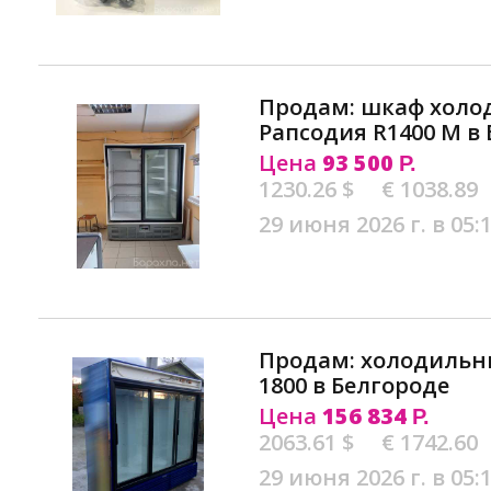
Продам: шкаф холо
Рапсодия R1400 M в
Цена
93 500
Р.
1230.26 $
€ 1038.89
29 июня 2026 г. в 05:
Продам: холодильны
1800 в Белгороде
Цена
156 834
Р.
2063.61 $
€ 1742.60
29 июня 2026 г. в 05: