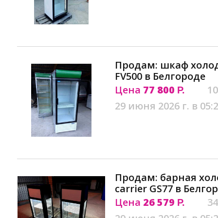
Продам: шкаф холод
FV500 в Белгороде
Цена
77 800
10
Р.
29 июня 2026 г. в 05:
Продам: барная хо
carrier GS77 в Белго
Цена
26 579
34
Р.