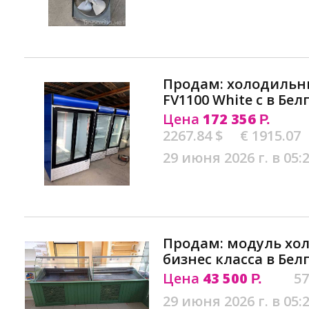
Продам: холодильны
FV1100 White c в Бел
Цена
172 356
Р.
2267.84 $
€ 1915.07
29 июня 2026 г. в 05:
Продам: модуль хо
бизнес класса в Бел
Цена
43 500
57
Р.
29 июня 2026 г. в 05: