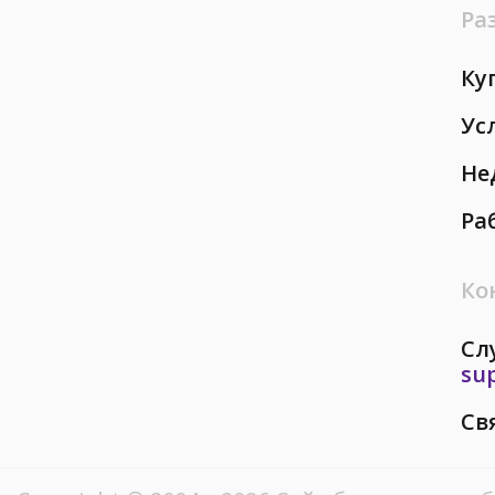
Ра
Ку
Ус
Не
Ра
Ко
Сл
su
Св