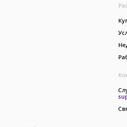
Ра
Ку
Ус
Не
Ра
Ко
Сл
su
Св