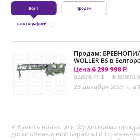
Все
Продам
1
с фотографией
Продам: БРЕВНОПИ
WOLLER BS в Белгор
Цена
6 299 998
Р.
82894.71 $
€ 69999.
23 декабря 2021 г. в 
✔ Купить новые или б/у дисковые пилор
доске объявлений Барахла.НЕТ: реальны