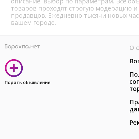
описание, выбор по параметрам. Все об
товаров проходят строгую модерацию и
продавцов. Ежедневно тысячи новых ча
вашем городе.
О 
Во
По
со
Подать объявление
то
Пр
да
Ре