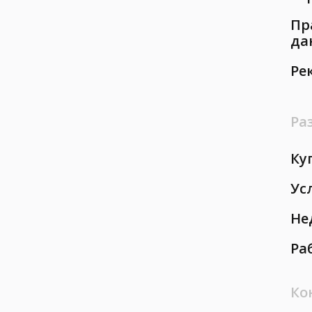
Пр
да
Ре
Ра
Ку
Ус
Не
Ра
Ко