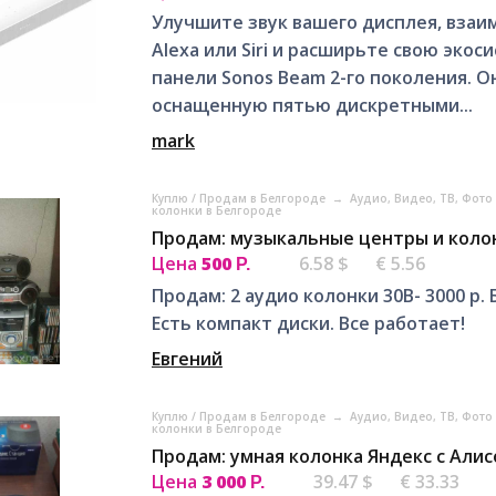
Улучшите звук вашего дисплея, взаим
Alexa или Siri и расширьте свою эко
панели Sonos Beam 2-го поколения. 
оснащенную пятью дискретными...
mark
Куплю / Продам в Белгороде
→
Аудио, Видео, ТВ, Фото
колонки в Белгороде
Продам: музыкальные центры и коло
Цена
500
6.58 $
€ 5.56
Р.
Продам: 2 аудио колонки 30В- 3000 р. 
Есть компакт диски. Все работает!
Евгений
Куплю / Продам в Белгороде
→
Аудио, Видео, ТВ, Фото
колонки в Белгороде
Продам: умная колонка Яндекс с Алис
Цена
3 000
39.47 $
€ 33.33
Р.