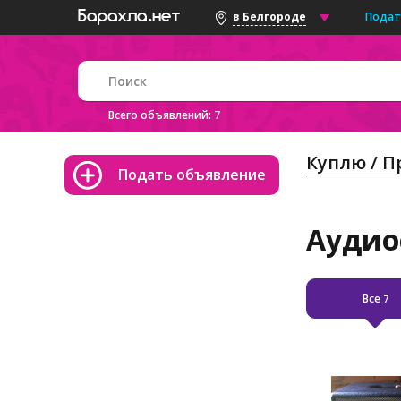
Подат
в Белгороде
Всего объявлений:
7
Куплю / 
Подать объявление
Аудио
Все
7