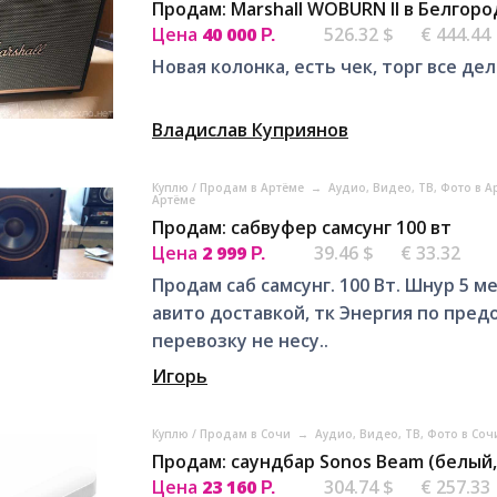
Продам: Marshall WOBURN II в Белгоро
Цена
40 000
526.32 $
€ 444.44
Р.
Новая колонка, есть чек, торг все дел
Владислав Куприянов
Куплю / Продам в Артёме
→
Аудио, Видео, ТВ, Фото в 
Артёме
Продам: сабвуфер самсунг 100 вт
Цена
2 999
39.46 $
€ 33.32
Р.
Продам саб самсунг. 100 Вт. Шнур 5 
авито доставкой, тк Энергия по пред
перевозку не несу..
Игорь
Куплю / Продам в Сочи
→
Аудио, Видео, ТВ, Фото в Со
Продам: саундбар Sonos Beam (белый,
Цена
23 160
304.74 $
€ 257.33
Р.