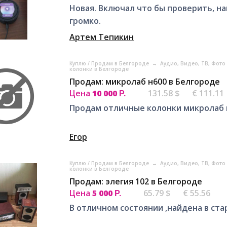
Новая. Включал что бы проверить, н
громко.
Артем Тепикин
Куплю / Продам в Белгороде
→
Аудио, Видео, ТВ, Фото
колонки в Белгороде
Продам: микролаб н600 в Белгороде
Цена
10 000
131.58 $
€ 111.11
Р.
Продам отличные колонки микролаб 
Егор
Куплю / Продам в Белгороде
→
Аудио, Видео, ТВ, Фото
колонки в Белгороде
Продам: элегия 102 в Белгороде
Цена
5 000
65.79 $
€ 55.56
Р.
В отличном состоянии ,найдена в ст