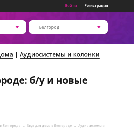
Войти
Регистрация
Белгород
дома
Аудиосистемы и колонки
роде: б/у и новые
 в Белгороде
→
Звук для дома в Белгороде
→
Аудиосистемы и