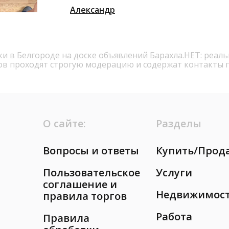
Александр
ки в Белгороде на доске объявлений Барахла.НЕТ: реал
ов проходят строгую модерацию и содержат контакты 
О сайте:
Разделы
Вопросы и ответы
Купить/Прод
Пользовательское
Услуги
соглашение и
Недвижимос
правила торгов
Работа
Правила