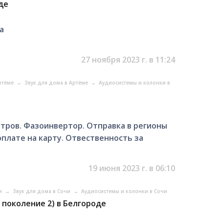
де
а
27 ноября 2023 г. в 11:24
Артёме
→
Звук для дома в Артёме
→
Аудиосистемы и колонки в
метров. Фазоинвертор. Отправка в регионы
оплате на карту. Отвественность за
19 июня 2023 г. в 06:10
чи
→
Звук для дома в Сочи
→
Аудиосистемы и колонки в Сочи
 поколение 2) в Белгороде