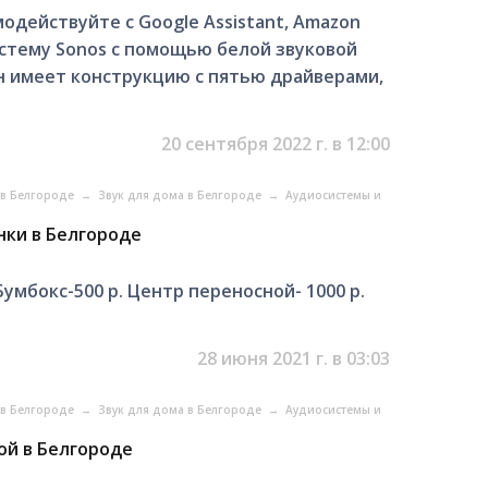
одействуйте с Google Assistant, Amazon
систему Sonos с помощью белой звуковой
Он имеет конструкцию с пятью драйверами,
20 сентября 2022 г. в 12:00
 в Белгороде
→
Звук для дома в Белгороде
→
Аудиосистемы и
нки в Белгороде
Бумбокс-500 р. Центр переносной- 1000 р.
28 июня 2021 г. в 03:03
 в Белгороде
→
Звук для дома в Белгороде
→
Аудиосистемы и
ой в Белгороде