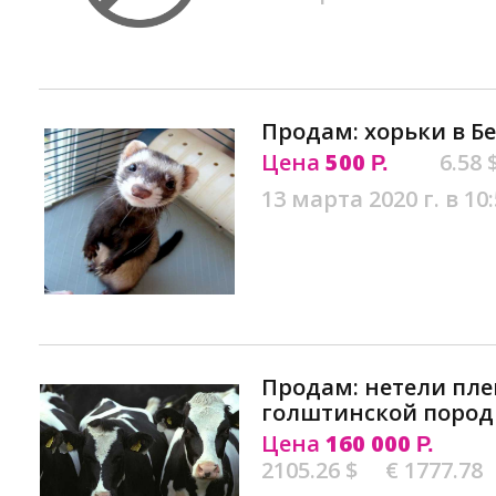
Продам: хорьки в Б
Цена
500
6.58 
Р.
13 марта 2020 г. в 10
Продам: нетели пл
голштинской пород
Цена
160 000
Р.
2105.26 $
€ 1777.78