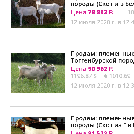
породы (Скот и в Бе
Цена
78 893
10
Р.
12 июля 2020 г. в 12:
Продам: племенные
Тоггенбурской поро
Цена
90 962
Р.
1196.87 $
€ 1010.69
12 июля 2020 г. в 12:
Продам: племенные
породы (Скот из Е в
Цена
91 522
Р.