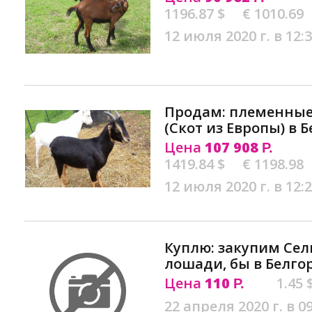
1196.87 $
€ 1010.69
12 июля 2020 г. в 12:
Продам: племенные
(Скот из Европы) в 
Цена
107 908
Р.
1419.84 $
€ 1198.98
12 июля 2020 г. в 12:
Куплю: закупим Сел
лошади, бы в Белго
Цена
110
1.45 
Р.
22 апреля 2020 г. в 0