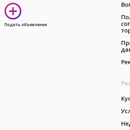
Во
По
со
Подать объявление
то
Пр
да
Ре
Ра
Ку
Ус
Не