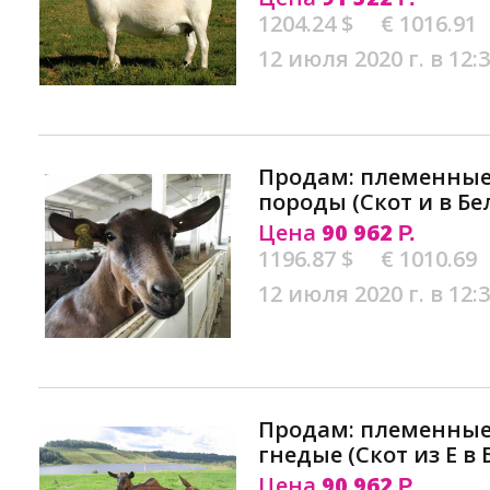
1204.24 $
€ 1016.91
12 июля 2020 г. в 12:
Продам: племенные
породы (Скот и в Бе
Цена
90 962
Р.
1196.87 $
€ 1010.69
12 июля 2020 г. в 12:
Продам: племенные
гнедые (Скот из Е в
Цена
90 962
Р.