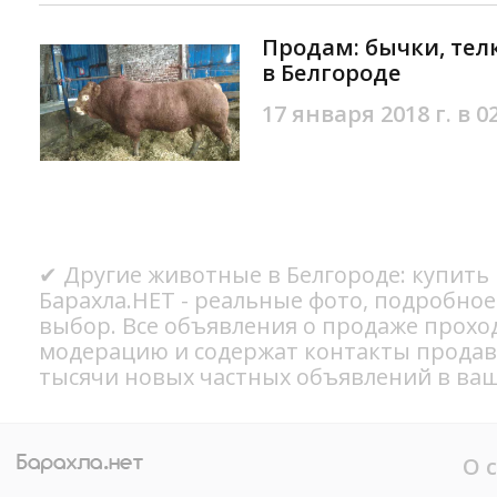
Продам: бычки, те
в Белгороде
17 января 2018 г. в 0
✔ Другие животные в Белгороде: купить
Барахла.НЕТ - реальные фото, подробно
выбор. Все объявления о продаже прохо
модерацию и содержат контакты продав
тысячи новых частных объявлений в ваш
О 