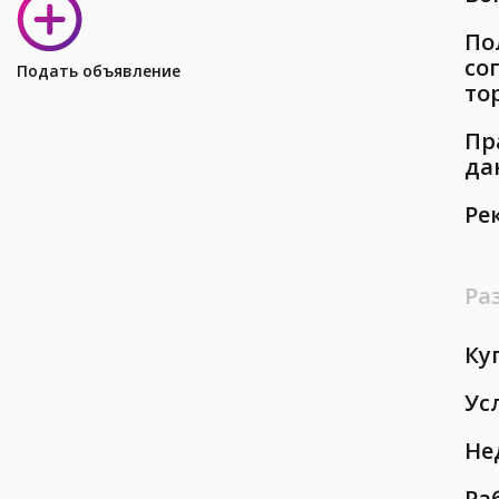
По
со
Подать объявление
то
Пр
да
Ре
Ра
Ку
Ус
Не
Ра