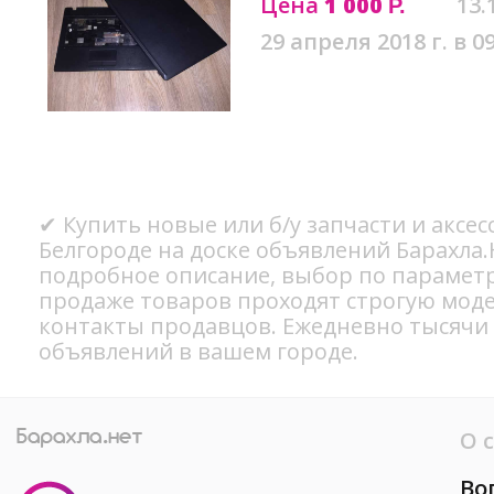
Цена
1 000
13.
Р.
29 апреля 2018 г. в 0
✔ Купить новые или б/у запчасти и аксес
Белгороде на доске объявлений Барахла.
подробное описание, выбор по параметр
продаже товаров проходят строгую мод
контакты продавцов. Ежедневно тысячи
объявлений в вашем городе.
О 
Во