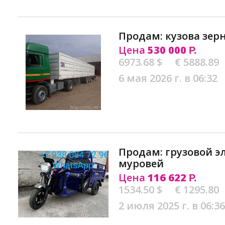
Продам: кузова зер
Цена
530 000
Р.
6973.68 $
€ 5888.89
6 мая 2026 г. в 06:32
Продам: грузовой эл
муровей
Цена
116 622
Р.
1534.50 $
€ 1295.80
2 июля 2025 г. в 06:36