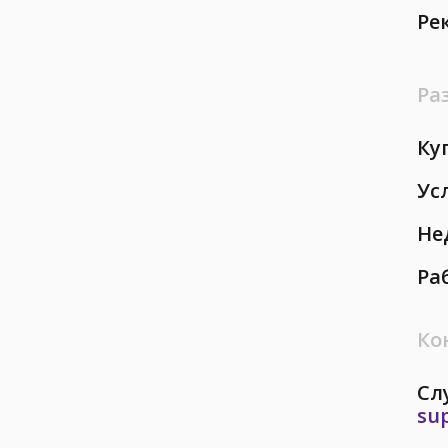
Ре
Ра
Ку
Ус
Не
Ра
Ко
Сл
su