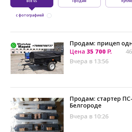
Все
Продам
Купл
65
с фотографией
Продам: прицеп од
Цена
35 700
46
Р.
Вчера в 13:56
Продам: стартер ПС-
Белгороде
Вчера в 10:26