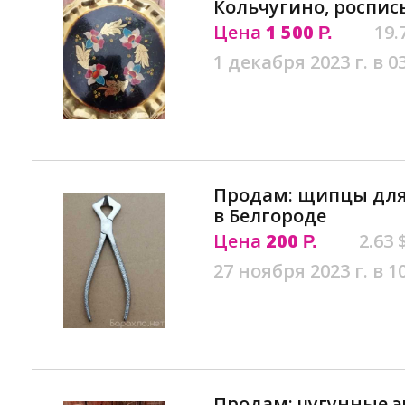
Кольчугино, роспис
Цена
1 500
19.
Р.
1 декабря 2023 г. в 0
Продам: щипцы для 
в Белгороде
Цена
200
2.63 
Р.
27 ноября 2023 г. в 1
Продам: чугунные 