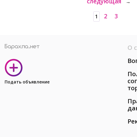
следующая
→
2
3
1
О 
Во
По
со
Подать объявление
то
Пр
да
Ре