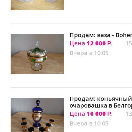
Продам: ваза - Bohe
Цена
12 000
15
Р.
Вчера в 10:05
Продам: коньячный 
очаровашка в Белго
Цена
10 000
13
Р.
Вчера в 10:05