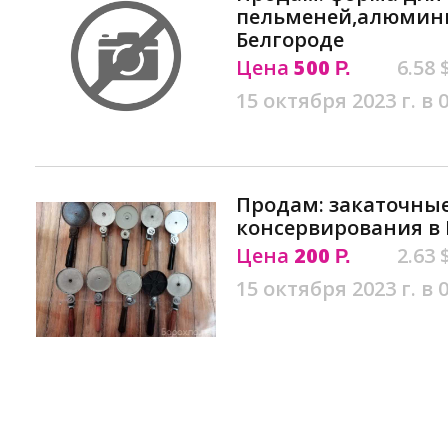
пельменей,алюмини
Белгороде
Цена
500
6.58 
Р.
15 октября 2023 г. в 
Продам: закаточны
консервирования в 
Цена
200
2.63 
Р.
15 октября 2023 г. в 