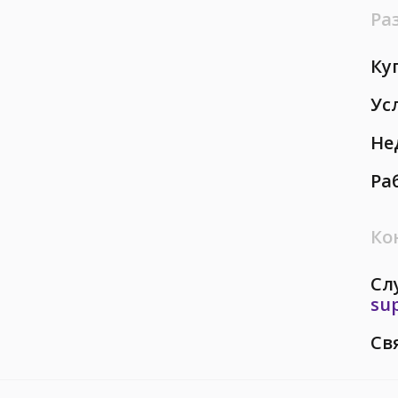
Ра
Ку
Ус
Не
Ра
Ко
Сл
su
Св