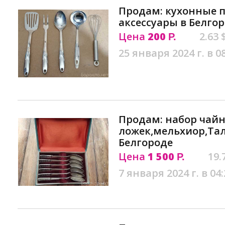
Продам: кухонные 
аксессуары в Белго
Цена
200
2.63 
Р.
25 января 2024 г. в 0
Продам: набор чай
ложек,мельхиор,Тал
Белгороде
Цена
1 500
19.
Р.
7 января 2024 г. в 04: