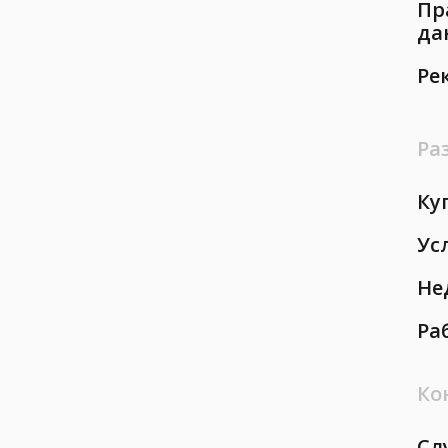
Пр
да
Ре
Ра
Ку
Ус
Не
Ра
Ко
Сл