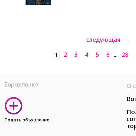
следующая
→
2
3
4
5
6
28
1
...
О 
Во
По
со
Подать объявление
то