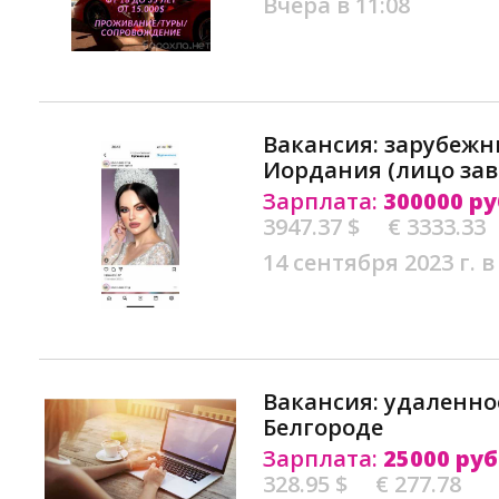
Вчера в 11:08
Вакансия: зарубеж
Иордания (лицо зав
Зарплата:
300000 ру
3947.37 $
€ 3333.33
14 сентября 2023 г. в
Вакансия: удaлeннo
Белгороде
Зарплата:
25000 руб
328.95 $
€ 277.78