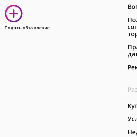
Во
По
со
Подать объявление
то
Пр
да
Ре
Ра
Ку
Ус
Не