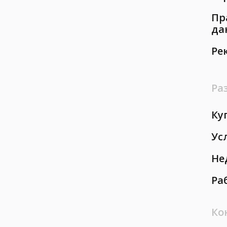
Пр
да
Ре
Ра
Ку
Ус
Не
Ра
Ко